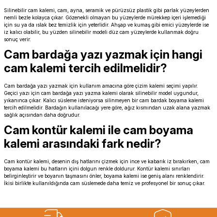
Silinebilir cam kalemi, cam, ayna, seramik ve pürüzsüz plastik gibi parlak yüzeylerden
nemli bezle kolayca çıkar. Gözenekli olmayan bu yüzeylerde mürekkep içeri işlemediği
için su ya da ıslak bez temizlik için yeterlidir. Ahşap ve kumaş gibi emici yüzeylerde ise
iz kalıcı olabilir, bu yüzden silinebilir modeli düz cam yüzeylerde kullanmak doğru
sonuç verir.
Cam bardağa yazı yazmak için hangi
cam kalemi tercih edilmelidir?
Cam bardağa yazı yazmak için kullanım amacına göre
çizim kalemi
seçimi yapılır.
Geçici yazı için cam bardağa yazı yazma kalemi olarak silinebilir model uygundur,
yıkanınca çıkar. Kalıcı süsleme isteniyorsa silinmeyen bir cam bardak boyama kalemi
tercih edilmelidir. Bardağın kullanılacağı yere göre, ağız kısmından uzak alana yazmak
sağlık açısından daha doğrudur.
Cam kontür kalemi ile cam boyama
kalemi arasındaki fark nedir?
Cam kontür kalemi, desenin dış hatlarını çizmek için ince ve kabarık iz bırakırken, cam
boyama kalemi bu hatların içini dolgun renkle doldurur. Kontür kalemi sınırları
belirginleştirir ve boyanın taşmasını önler, boyama kalemi ise geniş alanı renklendirir.
İkisi birlikte kullanıldığında cam süslemede daha temiz ve profesyonel bir sonuç çıkar.