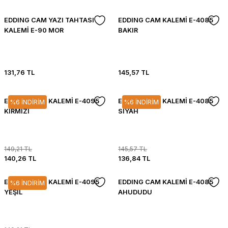
EDDING CAM YAZI TAHTASI
EDDING CAM KALEMİ E-4085
KALEMİ E-90 MOR
BAKIR
131,76 TL
145,57 TL
EDDING CAM KALEMİ E-4095
EDDING CAM KALEMİ E-4085
%6 İNDİRİM
%6 İNDİRİM
KIRMIZI
SİYAH
149,21 TL
145,57 TL
140,26 TL
136,84 TL
EDDING CAM KALEMİ E-4095
EDDING CAM KALEMİ E-4085
%6 İNDİRİM
YEŞİL
AHUDUDU