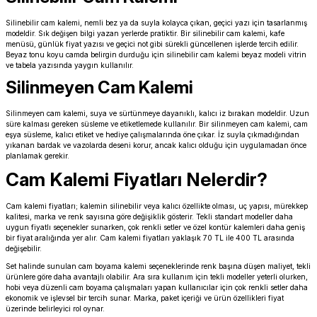
Silinebilir cam kalemi, nemli bez ya da suyla kolayca çıkan, geçici yazı için tasarlanmış
modeldir. Sık değişen bilgi yazan yerlerde pratiktir. Bir silinebilir cam kalemi, kafe
menüsü, günlük fiyat yazısı ve geçici not gibi sürekli güncellenen işlerde tercih edilir.
Beyaz tonu koyu camda belirgin durduğu için silinebilir cam kalemi beyaz modeli vitrin
ve tabela yazısında yaygın kullanılır.
Silinmeyen Cam Kalemi
Silinmeyen cam kalemi, suya ve sürtünmeye dayanıklı, kalıcı iz bırakan modeldir. Uzun
süre kalması gereken süsleme ve etiketlemede kullanılır. Bir silinmeyen cam kalemi, cam
eşya süsleme, kalıcı etiket ve hediye çalışmalarında öne çıkar. İz suyla çıkmadığından
yıkanan bardak ve vazolarda deseni korur, ancak kalıcı olduğu için uygulamadan önce
planlamak gerekir.
Cam Kalemi Fiyatları Nelerdir?
Cam kalemi fiyatları; kalemin silinebilir veya kalıcı özellikte olması, uç yapısı, mürekkep
kalitesi, marka ve renk sayısına göre değişiklik gösterir. Tekli standart modeller daha
uygun fiyatlı seçenekler sunarken, çok renkli setler ve özel kontür kalemleri daha geniş
bir fiyat aralığında yer alır. Cam kalemi fiyatları yaklaşık 70 TL ile 400 TL arasında
değişebilir.
Set halinde sunulan cam boyama kalemi seçeneklerinde renk başına düşen maliyet, tekli
ürünlere göre daha avantajlı olabilir. Ara sıra kullanım için tekli modeller yeterli olurken,
hobi veya düzenli cam boyama çalışmaları yapan kullanıcılar için çok renkli setler daha
ekonomik ve işlevsel bir tercih sunar. Marka, paket içeriği ve ürün özellikleri fiyat
üzerinde belirleyici rol oynar.