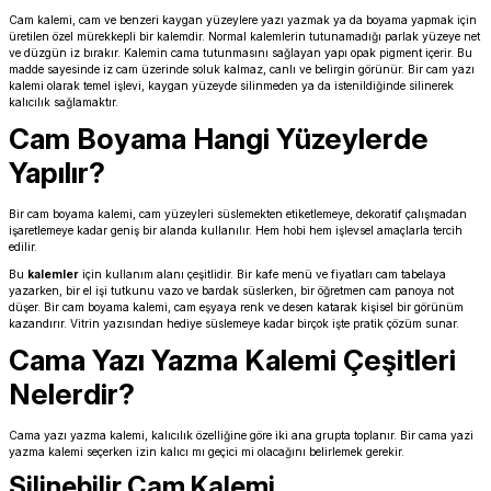
Cam kalemi, cam ve benzeri kaygan yüzeylere yazı yazmak ya da boyama yapmak için
üretilen özel mürekkepli bir kalemdir. Normal kalemlerin tutunamadığı parlak yüzeye net
ve düzgün iz bırakır. Kalemin cama tutunmasını sağlayan yapı opak pigment içerir. Bu
madde sayesinde iz cam üzerinde soluk kalmaz, canlı ve belirgin görünür. Bir cam yazı
kalemi olarak temel işlevi, kaygan yüzeyde silinmeden ya da istenildiğinde silinerek
kalıcılık sağlamaktır.
Cam Boyama Hangi Yüzeylerde
Yapılır?
Bir cam boyama kalemi, cam yüzeyleri süslemekten etiketlemeye, dekoratif çalışmadan
işaretlemeye kadar geniş bir alanda kullanılır. Hem hobi hem işlevsel amaçlarla tercih
edilir.
Bu
kalemler
için kullanım alanı çeşitlidir. Bir kafe menü ve fiyatları cam tabelaya
yazarken, bir el işi tutkunu vazo ve bardak süslerken, bir öğretmen cam panoya not
düşer. Bir cam boyama kalemi, cam eşyaya renk ve desen katarak kişisel bir görünüm
kazandırır. Vitrin yazısından hediye süslemeye kadar birçok işte pratik çözüm sunar.
Cama Yazı Yazma Kalemi Çeşitleri
Nelerdir?
Cama yazı yazma kalemi, kalıcılık özelliğine göre iki ana grupta toplanır. Bir cama yazi
yazma kalemi seçerken izin kalıcı mı geçici mi olacağını belirlemek gerekir.
Silinebilir Cam Kalemi