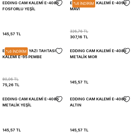
EDDING CAM KALEMİ E-4085
EDDING CAM KALEMİ E-4090
%6 İNDİRİM
FOSFORLU YEŞİL
MAVİ
326,76 TL
145,57 TL
307,16 TL
EDDING CAM YAZI TAHTASI
EDDING CAM KALEMİ E-4085
%6 İNDİRİM
KALEMİ E-95 PEMBE
METALİK MOR
80,06 TL
145,57 TL
75,26 TL
EDDING CAM KALEMİ E-4085
EDDING CAM KALEMİ E-4085
METALİK YEŞİL
ALTIN
145,57 TL
145,57 TL