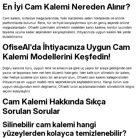
En İyi Cam Kalemi Nereden Alınır?
Cam kalemi, kırtasiye mağazalarında, hobi malzemesi satan noktalarda ve online
platformlarda bulunur. Renk, tür ve fiyat karşılaştırması için en geniş seçenek online
mağazalardadır. OfiseAl üzerinden silinebilir modelden kalıcı kaleme, kontür ucundan
boyama ucuna kadar seçenekleri karşılaştırabilir, ihtiyacınıza uygun kalemi tek yerde
bulabilirsiniz.
OfiseAl'da İhtiyacınıza Uygun Cam
Kalemi Modellerini Keşfedin!
Doğru kalıcılık türü, uygun renk ve amacınıza göre uç yapısı bir araya geldiğinde cam
yazısı ve boyaması hem net hem düzenli hale gelir. İster kafe için silinebilir bir kalem,
ister hediye süsleme için kalıcı bir set arıyor olun, OfiseAl cam kalemi kategorisinden
ihtiyacınıza en uygun modeli renk seçenekleriyle keşfedebilirsiniz. Hangi türün size
uygun olduğundan emin değilseniz, OfiseAl ürün açıklamalarındaki silinebilirlik bilgisi
seçimi kolaylaştırır.
Cam Kalemi Hakkında Sıkça
Sorulan Sorular
Silinebilir cam kalemi hangi
yüzeylerden kolayca temizlenebilir?