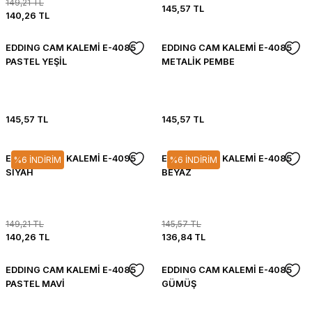
149,21 TL
145,57 TL
140,26 TL
EDDING CAM KALEMİ E-4085
EDDING CAM KALEMİ E-4085
PASTEL YEŞİL
METALİK PEMBE
145,57 TL
145,57 TL
EDDING CAM KALEMİ E-4095
EDDING CAM KALEMİ E-4085
%6 İNDİRİM
%6 İNDİRİM
SİYAH
BEYAZ
149,21 TL
145,57 TL
140,26 TL
136,84 TL
EDDING CAM KALEMİ E-4085
EDDING CAM KALEMİ E-4085
PASTEL MAVİ
GÜMÜŞ