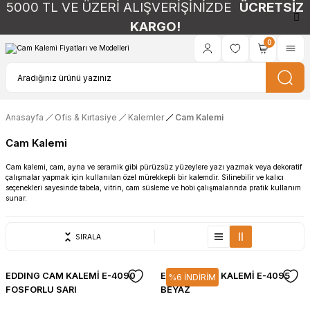
5000 TL VE ÜZERİ ALIŞVERİŞİNİZDE
ÜCRETSİZ
KARGO!
0
Anasayfa
Ofis & Kırtasiye
Kalemler
Cam Kalemi
Cam Kalemi
Cam kalemi, cam, ayna ve seramik gibi pürüzsüz yüzeylere yazı yazmak veya dekoratif
çalışmalar yapmak için kullanılan özel mürekkepli bir kalemdir. Silinebilir ve kalıcı
seçenekleri sayesinde tabela, vitrin, cam süsleme ve hobi çalışmalarında pratik kullanım
sunar.
SIRALA
EDDING CAM KALEMİ E-4090
EDDING CAM KALEMİ E-4095
%6 İNDİRİM
FOSFORLU SARI
BEYAZ