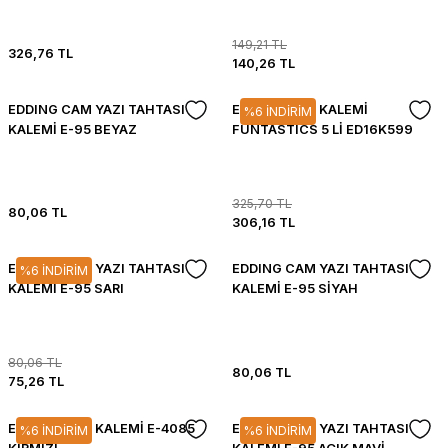
149,21 TL
326,76 TL
140,26 TL
EDDING CAM YAZI TAHTASI
EDDING CAM KALEMİ
%6 İNDİRİM
KALEMİ E-95 BEYAZ
FUNTASTICS 5 Lİ ED16K599
325,70 TL
80,06 TL
306,16 TL
EDDING CAM YAZI TAHTASI
EDDING CAM YAZI TAHTASI
%6 İNDİRİM
KALEMİ E-95 SARI
KALEMİ E-95 SİYAH
80,06 TL
80,06 TL
75,26 TL
EDDING CAM KALEMİ E-4085
EDDING CAM YAZI TAHTASI
%6 İNDİRİM
%6 İNDİRİM