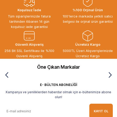
Koşulsuz İade
%100 Orjinal Ürün
Tüm siparişlerinizde fatura
100'lerce markada yetkili satıcı
tarihinden itibaren 14 gün
belgesi ile orjinal ürün garantisi
koşulsuz iade garantisi
Güvenli Alışveriş
Ücretsiz Kargo
256 Bit SSL Sertifikası ile %100
5000TL Üzeri Alışverişlerinizde
Güvenli Alışveriş
Ücretsiz Kargo
Öne Çıkan Markalar
E- BÜLTEN ABONELİĞİ
Kampanya ve yeniliklerden haberdar olmak için e-bültenimize abone
olun!
KAYIT OL