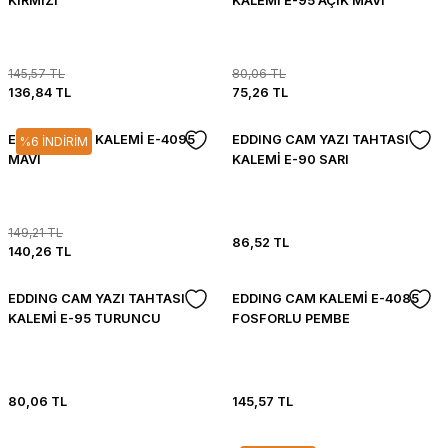
KIRMIZI
KALEMİ E-95 AÇIK MAVİ
145,57 TL
80,06 TL
136,84 TL
75,26 TL
EDDING CAM KALEMİ E-4095
EDDING CAM YAZI TAHTASI
%6 İNDİRİM
MAVİ
KALEMİ E-90 SARI
149,21 TL
86,52 TL
140,26 TL
EDDING CAM YAZI TAHTASI
EDDING CAM KALEMİ E-4085
KALEMİ E-95 TURUNCU
FOSFORLU PEMBE
80,06 TL
145,57 TL