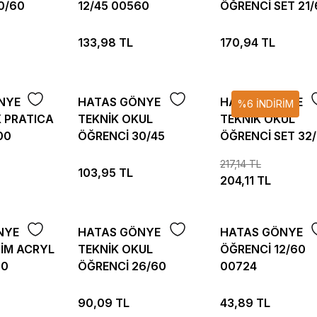
0/60
12/45 00560
ÖĞRENCİ SET 21/
45 0805
133,98 TL
170,94 TL
NYE
HATAS GÖNYE
HATAS GÖNYE
%6 İNDİRİM
 PRATICA
TEKNİK OKUL
TEKNİK OKUL
00
ÖĞRENCİ 30/45
ÖĞRENCİ SET 32
00802
45 00808
217,14 TL
103,95 TL
204,11 TL
NYE
HATAS GÖNYE
HATAS GÖNYE
SİM ACRYL
TEKNİK OKUL
ÖĞRENCİ 12/60
00
ÖĞRENCİ 26/60
00724
00770
90,09 TL
43,89 TL