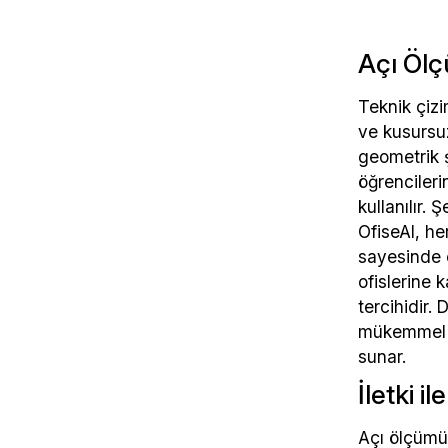
Açı Ölç
Teknik çizi
ve kusursuz
geometrik ş
öğrencileri
kullanılır.
OfiseAl, he
sayesinde e
ofislerine 
tercihidir.
mükemmel bi
sunar.
İletki i
Açı ölçümün