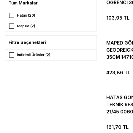
ÖĞRENCİ 3
Tüm Markalar
00801
Hatas (20)
103,95 TL
Maped (2)
Filtre Seçenekleri
MAPED GÖ
GEODREICK
İndirimli Ürünler (2)
35CM 1471
423,86 TL
HATAS GÖ
TEKNİK RE
21/45 006
161,70 TL