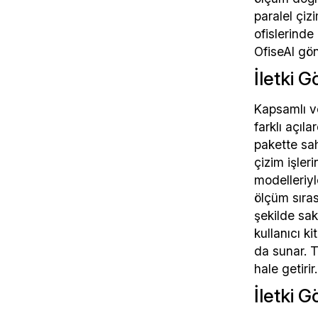
paralel çiz
ofislerinde
OfiseAl gön
İletki 
Kapsamlı v
farklı açıl
pakette sah
çizim işler
modelleriyl
ölçüm sıras
şekilde sak
kullanıcı k
da sunar. T
hale getiri
İletki G