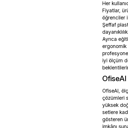
Her kullanı
Fiyatlar, ü
öğrenciler 
Şeffaf pla
dayanıklılı
Ayrıca eğit
ergonomik t
profesyonel
iyi ölçüm d
beklentileri
OfiseAl
OfiseAl, öl
çözümleri 
yüksek doğr
setlere kad
gösteren ür
imkânı suna