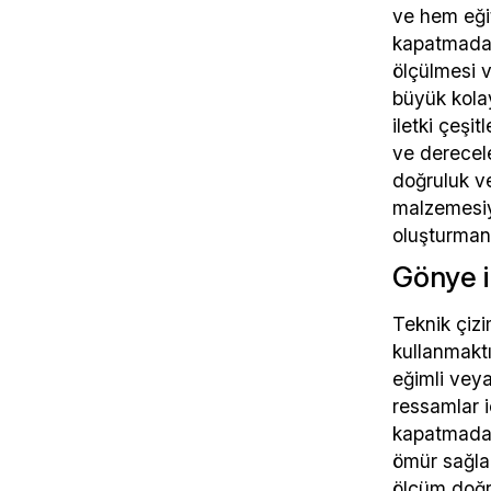
ve hem eğit
kapatmadan 
ölçülmesi v
büyük kolayl
iletki çeşi
ve derecele
doğruluk ve
malzemesiyl
oluşturmanı
Gönye i
Teknik çizi
kullanmaktı
eğimli veya
ressamlar i
kapatmadan
ömür sağlar
ölçüm doğru