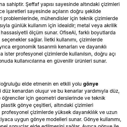
a sahiptir. Şeffaf yapısı sayesinde altındaki çizimleri
 işaretleri sayesinde açıların doğru şekilde
i problemlerinde, mühendisler için teknik çizimlerde
ısıyla günlük kullanım için idealdir; metal veya akrilik
 hassasiyetli ölçüm sunar. OfiseAl, farklı boyutlarda
eçenekler sağlar. İletki kullanımı, çizimlerde
rıca ergonomik tasarımlı kenarları ve dayanıklı
 ister profesyonel çizimlerde kullanılsın, doğru açı
onuda kullanıcılarına en güvenilir ürünleri sunar.
doğruluğu elde etmenin en etkili yolu
gönye
iki düz kenardan oluşur ve bu kenarlar yardımıyla düz,
le öğrenciler için geometri derslerinde ve teknik
lastik gönye çeşitleri, altındaki çizimleri
profesyonel çizimlerde yüksek dayanıklılık ve uzun
htiyaca uygun gönye modelleri sunar. Gönye kullanımı,
nel sonuçlar elde edilmesini sağlar. Ayrıca gönye ile