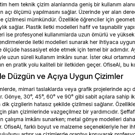
im hem teknik çizim alanlarında geniş bir kullanım alanın
açı ölçümü yapılmasını sağlar. Üzerinde yer alan derece
e çizilmesi mümkündür. Özellikle öğrenciler için geometr
ık sağlar. Plastik iletki modelleri hafif ve taşınabilir yap
tleri ise profesyonel kullanımlarda uzun ömürlü ve yüksek
ndirmelerde iletki modelleri sunarak her ihtiyaca uygun s
 ölçüde hassasiyet elde etmek için temel bir adımdır. Ay
e uzun süreli kullanım imkânı sunar. İster okul ortamında
n en pratik yolu kaliteli bir iletkiden geçer. OfiseAl, bu k
le Düzgün ve Açıya Uygun Çizimler
mlerde, mimari taslaklarda veya grafik projelerinde açı 
r. Gönye, 30°, 45°, 60° ve 90° gibi sabit açılara sahip 
 dik çizgilerin hatasız şekilde çizilmesi sağlanır. Özellik
çin plan çizimlerinde vazgeçilmez bir yardımcıdır. Şeffaf p
 çalışma imkânı sunarken; metal gönye modelleri daha 
. OfiseAl, farklı boyut ve malzeme seçenekleriyle her i
luğunu artırır ve çizimlerde orantıyı koruyarak profesyo