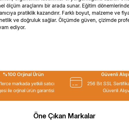
l ölçüm araçlarını bir arada sunar. Eğitim dönemlerinde
lanıcıya pratiklik kazandırır. Farklı boyut, malzeme ve fi
netlik ve doğruluk sağlar. Ölçümde güven, çizimde profe
am ediyor.
%100 Orjinal Ürün
Güvenli Alış
lerce markada yetkili satıcı
256 Bit SSL Sertifik
esi ile orjinal ürün garantisi
Güvenli Alışv
Öne Çıkan Markalar