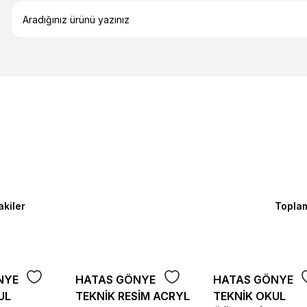
akiler
Topla
NYE
HATAS GÖNYE
HATAS GÖNYE
UL
TEKNİK RESİM ACRYL
TEKNİK OKUL