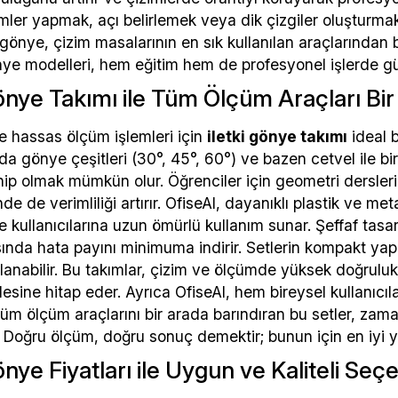
imler yapmak, açı belirlemek veya dik çizgiler oluşturma
 gönye, çizim masalarının en sık kullanılan araçlarından b
ye modelleri, hem eğitim hem de profesyonel işlerde güv
Gönye Takımı ile Tüm Ölçüm Araçları Bi
e hassas ölçüm işlemleri için
iletki gönye takımı
ideal b
arda gönye çeşitleri (30°, 45°, 60°) ve bazen cetvel ile b
ip olmak mümkün olur. Öğrenciler için geometri dersleri
inde de verimliliği artırır. OfiseAl, dayanıklı plastik ve m
e kullanıcılarına uzun ömürlü kullanım sunar. Şeffaf tasar
ında hata payını minimuma indirir. Setlerin kompakt yapıs
lanabilir. Bu takımlar, çizim ve ölçümde yüksek doğrulu
itlesine hitap eder. Ayrıca OfiseAl, hem bireysel kullanıcı
üm ölçüm araçlarını bir arada barındıran bu setler, zama
r. Doğru ölçüm, doğru sonuç demektir; bunun için en iyi y
önye Fiyatları ile Uygun ve Kaliteli Seç