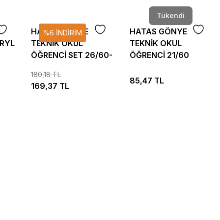
Tükendi
HATAS GÖNYE
HATAS GÖNYE
%6 İNDİRİM
CRYL
TEKNİK OKUL
TEKNİK OKUL
ÖĞRENCİ SET 26/60-
ÖĞRENCİ 21/60
45 00806
00750
180,18 TL
85,47 TL
169,37 TL