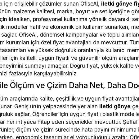
cı için erişilebilir çözümler sunan OfiseAl,
iletki gönye fi
rünün malzeme kalitesi, marka, boyut ve set içeriğine göre
için idealken, profesyonel kullanıma yönelik dayanıklı set
stik modeller hafif ve ekonomik bir kullanım sunarken,
k sağlar. OfiseAl, dönemsel kampanyalar ve toplu alımlar
im kurumları için özel fiyat avantajları da mevcuttur. Tüm
asarımları ve yüksek doğruluk oranlarıyla kullanıcı me
ler için kaliteli, uygun fiyatlı ve güvenilir ölçüm araçla
eneyimini sunmayı amaçlar. Doğru fiyat, yüksek kalite ve
nizi fazlasıyla karşılayabilirsiniz.
 ile Ölçüm ve Çizim Daha Net, Daha D
çüm araçlarında kalite, çeşitlilik ve uygun fiyat avantajla
sunar. Geniş ürün yelpazesinde yer alan
iletki gönye
çeş
uluk sağlar. Öğrenciler için uygun fiyatlı plastik mode
ar her ihtiyaca hitap eden seçenekler mevcuttur. Şeffaf 
ünler, ölçüm ve çizim sürecinde hata payını minimuma in
rken, ergonomik tasarımlar el yorgunluğunu azaltır. OfiseA