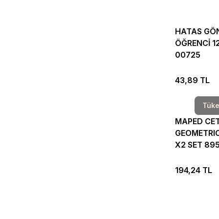
HATAS GÖ
ÖĞRENCİ 1
00725
43,89 TL
Tüke
MAPED CE
GEOMETRIC
X2 SET 89
194,24 TL