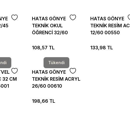
NYE
HATAS GÖNYE
HATAS GÖNYE
2/45
TEKNİK OKUL
TEKNİK RESİM A
ÖĞRENCİ 32/60
12/60 00550
00790
108,57 TL
133,98 TL
ndi
Tükendi
TVEL
HATAS GÖNYE
 32 CM
TEKNİK RESİM ACRYL
5001
26/60 00610
198,66 TL