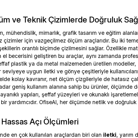
üm ve Teknik Çizimlerde Doğruluk Sağ
m, mühendislik, mimarlık, grafik tasarım ve eğitim alanla
 çizimler için vazgeçilmez ölçüm araçlarıdır. Bu iki temel
ekillerin orantılı biçimde çizilmesini sağlar. Özellikle 
n el becerisini geliştiren bu araçlar, aynı zamanda prof
 Şeffaf plastik ya da metal malzemeden üretilen modelle
r seviyeye uygun iletki ve gönye çeşitleriyle kullanıcıları
lde kolay kavranır, net ölçüm çizgileriyle de hatasız ça
kadar geniş kullanım alanına sahip bu ürünler, ölçümde 
 Dayanıklı yapıları, şeffaf yüzeyleri ve okunaklı işaretle
r yardımcıdır. OfiseAl, her ölçümde netlik ve doğruluk 
le Hassas Açı Ölçümleri
de en çok kullanılan araçlardan biri olan
iletki
, yarım 