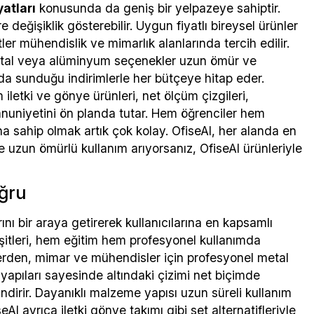
yatları
konusunda da geniş bir yelpazeye sahiptir.
 değişiklik gösterebilir. Uygun fiyatlı bireysel ürünler
ler mühendislik ve mimarlık alanlarında tercih edilir.
 metal veya alüminyum seçenekler uzun ömür ve
da sunduğu indirimlerle her bütçeye hitap eder.
 iletki ve gönye ürünleri, net ölçüm çizgileri,
mnuniyetini ön planda tutar. Hem öğrenciler hem
rına sahip olmak artık çok kolay. OfiseAl, her alanda en
 uzun ömürlü kullanım arıyorsanız, OfiseAl ürünleriyle
oğru
rını bir araya getirerek kullanıcılarına en kapsamlı
itleri, hem eğitim hem profesyonel kullanımda
llerden, mimar ve mühendisler için profesyonel metal
yapıları sayesinde altındaki çizimi net biçimde
dirir. Dayanıklı malzeme yapısı uzun süreli kullanım
l ayrıca iletki gönye takımı gibi set alternatifleriyle