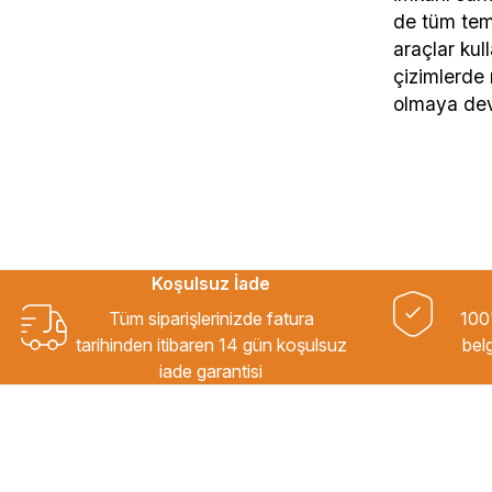
de tüm teme
araçlar kul
çizimlerde 
olmaya dev
Koşulsuz İade
Tüm siparişlerinizde fatura
100'
tarihinden itibaren 14 gün koşulsuz
belg
iade garantisi