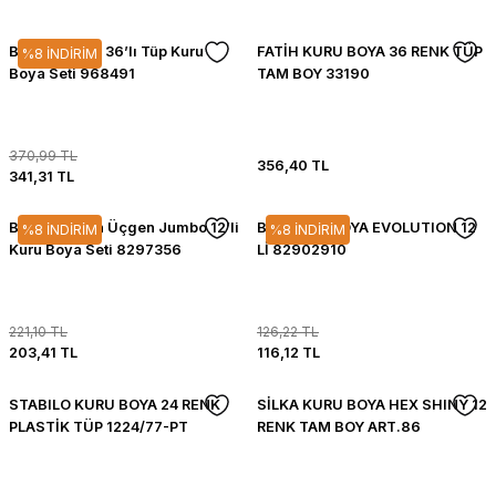
Bic Evolution 36’lı Tüp Kuru
FATİH KURU BOYA 36 RENK TÜP
%8 İNDİRİM
Boya Seti 968491
TAM BOY 33190
370,99 TL
356,40 TL
341,31 TL
BIC Evolution Üçgen Jumbo 12’li
BIC KURU BOYA EVOLUTION 12
%8 İNDİRİM
%8 İNDİRİM
Kuru Boya Seti 8297356
Lİ 82902910
221,10 TL
126,22 TL
203,41 TL
116,12 TL
STABILO KURU BOYA 24 RENK
SİLKA KURU BOYA HEX SHINY 12
PLASTİK TÜP 1224/77-PT
RENK TAM BOY ART.86