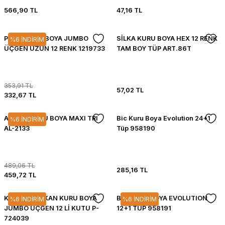
566,90 TL
47,16 TL
PRITT KURU BOYA JUMBO
SİLKA KURU BOYA HEX 12 RENK
%6 İNDİRİM
ÜÇGEN UZUN 12 RENK 1219733
TAM BOY TÜP ART.86T
353,91 TL
57,02 TL
332,67 TL
ALPINO KURU BOYA MAXI TRI
Bic Kuru Boya Evolution 24+1
%6 İNDİRİM
AL-2133
Tüp 958190
489,06 TL
285,16 TL
459,72 TL
KESKİN PELİKAN KURU BOYA
BIC KURU BOYA EVOLUTION
%6 İNDİRİM
%6 İNDİRİM
JUMBO ÜÇGEN 12 Lİ KUTU P-
12+1 TÜP 958191
724039