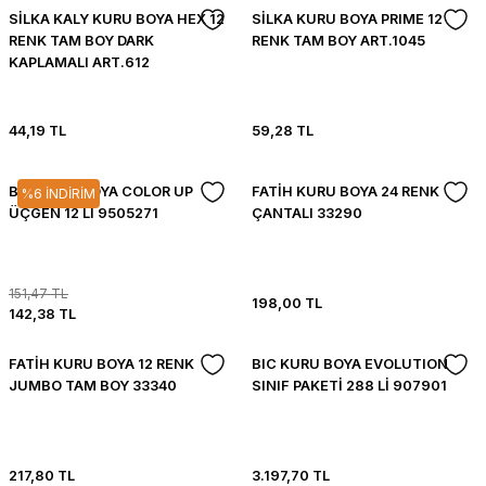
SİLKA KALY KURU BOYA HEX 12
SİLKA KURU BOYA PRIME 12
RENK TAM BOY DARK
RENK TAM BOY ART.1045
KAPLAMALI ART.612
44,19 TL
59,28 TL
BIC KURU BOYA COLOR UP
FATİH KURU BOYA 24 RENK
%6 İNDİRİM
ÜÇGEN 12 Lİ 9505271
ÇANTALI 33290
151,47 TL
198,00 TL
142,38 TL
FATİH KURU BOYA 12 RENK
BIC KURU BOYA EVOLUTION
JUMBO TAM BOY 33340
SINIF PAKETİ 288 Lİ 907901
217,80 TL
3.197,70 TL