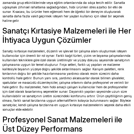
zamanda grup etkinliklerinde veya eğitim ortamlarında da sıkça tercih edilir. Sanatla
uğraşmak zihinsel rahatlama sağladığından, hobi ürünleri stres azaltıcı bir etki de
sunar. Kısacası, bu ürünler hem eğlenceli hem de öğretici bir deneyim oluşturarak
sanatla daha fazla vakit geçirmek isteyen her yaştan kullanıcı için ideal bir seçenek
haline gelir.
Sanatçı Kırtasiye Malzemeleri ile Her
İhtiyaca Uygun Çözümler
Sanatçı kırtasiye malzemeleri, düzenli ve işlevsel bir çalışma alanı oluşturmak isteyen
kullanıcılar için önemli bir rol oynar. Farklı kağıt türleri, çizim ve boyama çalışmalarında
kullanılan tekniklere göre özel olarak üretilmiştir ve yüzey dokusu sayesinde sanatçının
çalışmasına uygun bir temel oluşturur. Fırça setleri, farklı uç yapıları ve malzeme
kalitesiyle boyanın yüzeye doğru şekilde aktarılmasını sağlar. Karışım paletleri, renk
tonlarının doğru bir şekilde hazırlanmasına yardımcı olarak resim sürecini daha
kontrollü hale getirir. Bunun yanı sıra, yardımcı aksesuarlar olarak bilinen şövaleler,
spatulalar ve masaüstü düzenleyiciler, çalışma ortamını daha profesyonel ve verimli bir
hale getirir. Bu malzemeler, hem hobi amaçlı çalışan kullanıcılar hem de profesyoneller
için özel olarak tasarlanmış seçenekler sunar. Dayanıklı yapıları sayesinde uzun süre
kullanılabilir ve sanatçının üretim sürecindeki konforunu artırır. Ürün çeşitliliğinin geniş
olması, farklı sanat tarzlarına uygun alternatiflerin kolayca bulunmasını sağlar. Böylece
sanatçılar, kendi çalışma tarzlarına en uygun kırtasiye malzemelerini seçerek daha etkili
sonuçlar elde edebilir.
Profesyonel Sanat Malzemeleri ile
Üst Düzey Performans