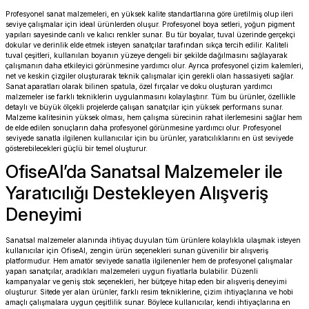
Profesyonel sanat malzemeleri, en yüksek kalite standartlarına göre üretilmiş olup ileri
seviye çalışmalar için ideal ürünlerden oluşur. Profesyonel boya setleri, yoğun pigment
yapıları sayesinde canlı ve kalıcı renkler sunar. Bu tür boyalar, tuval üzerinde gerçekçi
dokular ve derinlik elde etmek isteyen sanatçılar tarafından sıkça tercih edilir. Kaliteli
tuval çeşitleri, kullanılan boyanın yüzeye dengeli bir şekilde dağılmasını sağlayarak
çalışmanın daha etkileyici görünmesine yardımcı olur. Ayrıca profesyonel çizim kalemleri,
net ve keskin çizgiler oluşturarak teknik çalışmalar için gerekli olan hassasiyeti sağlar.
Sanat aparatları olarak bilinen spatula, özel fırçalar ve doku oluşturan yardımcı
malzemeler ise farklı tekniklerin uygulanmasını kolaylaştırır. Tüm bu ürünler, özellikle
detaylı ve büyük ölçekli projelerde çalışan sanatçılar için yüksek performans sunar.
Malzeme kalitesinin yüksek olması, hem çalışma sürecinin rahat ilerlemesini sağlar hem
de elde edilen sonuçların daha profesyonel görünmesine yardımcı olur. Profesyonel
seviyede sanatla ilgilenen kullanıcılar için bu ürünler, yaratıcılıklarını en üst seviyede
gösterebilecekleri güçlü bir temel oluşturur.
OfiseAl’da Sanatsal Malzemeler ile
Yaratıcılığı Destekleyen Alışveriş
Deneyimi
Sanatsal malzemeler alanında ihtiyaç duyulan tüm ürünlere kolaylıkla ulaşmak isteyen
kullanıcılar için OfiseAl, zengin ürün seçenekleri sunan güvenilir bir alışveriş
platformudur. Hem amatör seviyede sanatla ilgilenenler hem de profesyonel çalışmalar
yapan sanatçılar, aradıkları malzemeleri uygun fiyatlarla bulabilir. Düzenli
kampanyalar ve geniş stok seçenekleri, her bütçeye hitap eden bir alışveriş deneyimi
oluşturur. Sitede yer alan ürünler, farklı resim tekniklerine, çizim ihtiyaçlarına ve hobi
amaçlı çalışmalara uygun çeşitlilik sunar. Böylece kullanıcılar, kendi ihtiyaçlarına en