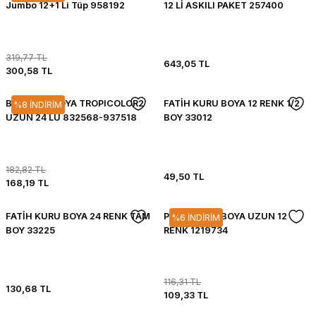
Jumbo 12+1 Li Tüp 958192
12 Lİ ASKILI PAKET 257400
319,77 TL
643,05 TL
300,58 TL
BIC KURU BOYA TROPICOLOR2
FATİH KURU BOYA 12 RENK 1/2
%8 İNDİRİM
UZUN 24 LÜ 832568-937518
BOY 33012
182,82 TL
49,50 TL
168,19 TL
FATİH KURU BOYA 24 RENK TAM
PRITT KURU BOYA UZUN 12
%6 İNDİRİM
BOY 33225
RENK 1219734
116,31 TL
130,68 TL
109,33 TL