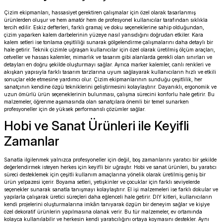
Çizim ekipmanları, hassasiyet gerektiren çalışmalar için özel olarak tasarlanmış
ürünlerden oluşur ve hem amatör hem de profesyonel kullanıcılar tarafından sıklıkla
tercih edilir. Eskiz defterleri, farklı gramaj ve doku seçeneklerine sahip olduğundan,
çizim yaparken kalem darbelerinin yüzeye nasıl yansıdığını doğrudan etkiler. Kara
kalem setleri ise tonlama çeşitliliği sunarak gölgelendirme çalışmalarını daha detaylı bir
hale getirir. Teknik çizimle uğraşan kullanıcılar için özel olarak üretilmiş ölçüm araçları,
cetveller ve hassas kalemler, mimarlık ve tasarım gibi alanlarda gerekli olan sınırları ve
detayları en doğru şekilde oluşturmayı sağlar. Ayrıca marker kalemler, canlı renkleri ve
akışkan yapısıyla farklı tasarım tarzlarına uyum sağlayarak kullanıcıların hızlı ve etkili
sonuçlar elde etmesine yardımcı olur. Çizim ekipmanlarının sunduğu çeşitlilik, her
sanatçının kendine özgü tekniklerini geliştirmesini kolaylaştırır. Dayanıklı, ergonomik ve
uzun ömürlü ürün seçeneklerinin bulunması, çalışma sürecini konforlu hale getirir. Bu
malzemeler, öğrenme aşamasında olan sanatçılara önemli bir temel sunarken
profesyoneller için de yüksek performanslı çözümler sağlar.
Hobi ve Sanat Ürünleri ile Keyifli
Zamanlar
Sanatla ilgilenmek yalnızca profesyoneller için değil, boş zamanlarını yaratıcı bir şekilde
değerlendirmek isteyen herkes için keyifli bir uğraştır. Hobi ve sanat ürünleri, bu yaratıcı
süreci desteklemek için çeşitli kullanım amaçlarına yönelik olarak üretilmiş geniş bir
ürün yelpazesi içerir. Boyama setleri, yetişkinler ve çocuklar için farklı seviyelerde
seçenekler sunarak sanatla tanışmayı kolaylaştırır. El işi malzemeleri ise farklı dokular ve
yapılarla çalışarak üretici süreçleri daha eğlenceli hale getirir. DIY kitleri, kullanıcıların
kendi projelerini oluşturmalarına imkân tanıyarak özgün bir deneyim sağlar ve kişiye
özel dekoratif ürünlerin yapılmasına olanak verir. Bu tür malzemeler, ev ortamında
kolayca kullanılabilir ve herkesin kendi yaratıcılığını ortaya koymasını destekler. Aynı