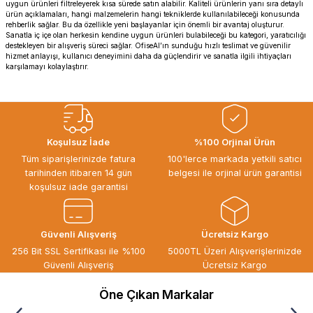
uygun ürünleri filtreleyerek kısa sürede satın alabilir. Kaliteli ürünlerin yanı sıra detaylı
ürün açıklamaları, hangi malzemelerin hangi tekniklerde kullanılabileceği konusunda
rehberlik sağlar. Bu da özellikle yeni başlayanlar için önemli bir avantaj oluşturur.
Sanatla iç içe olan herkesin kendine uygun ürünleri bulabileceği bu kategori, yaratıcılığı
destekleyen bir alışveriş süreci sağlar. OfiseAl’ın sunduğu hızlı teslimat ve güvenilir
hizmet anlayışı, kullanıcı deneyimini daha da güçlendirir ve sanatla ilgili ihtiyaçları
karşılamayı kolaylaştırır.
Koşulsuz İade
%100 Orjinal Ürün
Tüm siparişlerinizde fatura
100'lerce markada yetkili satıcı
tarihinden itibaren 14 gün
belgesi ile orjinal ürün garantisi
koşulsuz iade garantisi
Güvenli Alışveriş
Ücretsiz Kargo
256 Bit SSL Sertifikası ile %100
5000TL Üzeri Alışverişlerinizde
Güvenli Alışveriş
Ücretsiz Kargo
Öne Çıkan Markalar