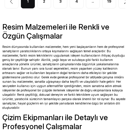
1
2
3
4
..
19
Resim Malzemeleri ile Renkli ve
Özgün Çalışmalar
Resim dünyasında kullanılan malzemeler, hem yeni başlayanların hem de profesyonel
sanatçıların yaratıcılıklarını ortaya koymalarını sağlayan temel araçlardır. Bu
malzemeler, farklı resim tekniklerini uygulamak isteyen kullanıcıların ihtiyaç duyduğu
geniş bir çeşitliliğe sahiptir. Akrilik, yağlı boya ve suluboya gibi farklı kullanım
amaçlarına yönelik ürünler, sanatçıların çalışmalarında özgünlük yakalamalarına
olanak tanır. Bunun yanı sıra tuval seçenekleri, resim yaparken yüzey kalitesinin
artmasını sağlar ve kullanılan boyaların doğal tonlarını daha etkileyici bir şekilde
göstermesine yardımcı olur. Gerek evde gerekse profesyonel bir atölyede çalışma imkânı
sunan bu malzemeler, sanatla uğraşmayı daha keyifli ve ulaşılabilir hale getirir. Her
seviyeden kullanıcı için uygun alternatifler içerdiğinden, resim sanatına adım atmak
isteyenler de profesyonel bir çizgide ilerlemek isteyenler de doğru ekipmanlara kolayca
ulaşabilir. Renk çeşitliliği, dokusal deneyim ve farklı tekniklere uyum sağlayan bu
ürünler, yaratıcılık sürecinin tamamlayıcı parçası olarak önemli bir rol oynar. Bu sayede
sanatçılar, hayal güçlerini en iyi şekilde yansıtarak kendilerine özgü bir anlatım dili
oluşturabilir.
Çizim Ekipmanları ile Detaylı ve
Profesyonel Çalışmalar