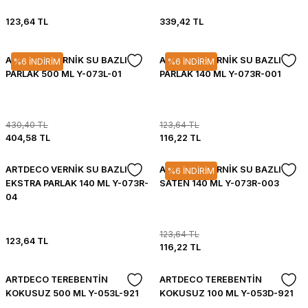
123,64 TL
339,42 TL
ARTDECO VERNİK SU BAZLI
ARTDECO VERNİK SU BAZLI
%6 İNDİRİM
%6 İNDİRİM
PARLAK 500 ML Y-073L-01
PARLAK 140 ML Y-073R-001
430,40 TL
123,64 TL
404,58 TL
116,22 TL
ARTDECO VERNİK SU BAZLI
ARTDECO VERNİK SU BAZLI
%6 İNDİRİM
EKSTRA PARLAK 140 ML Y-073R-
SATEN 140 ML Y-073R-003
04
123,64 TL
123,64 TL
116,22 TL
ARTDECO TEREBENTİN
ARTDECO TEREBENTİN
KOKUSUZ 500 ML Y-053L-921
KOKUSUZ 100 ML Y-053D-921