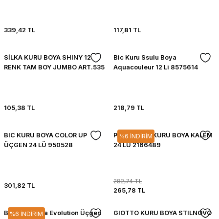
339,42 TL
117,81 TL
SİLKA KURU BOYA SHINY 12
Bic Kuru Ssulu Boya
RENK TAM BOY JUMBO ART.535
Aquacouleur 12 Li 8575614
105,38 TL
218,79 TL
BIC KURU BOYA COLOR UP
PAPERMATE KURU BOYA KALEM
%6 İNDİRİM
ÜÇGEN 24 LÜ 950528
24 LÜ 2166489
282,74 TL
301,82 TL
265,78 TL
Bic Kuru Boya Evolution Üçgen
GIOTTO KURU BOYA STILNOVO
%6 İNDİRİM