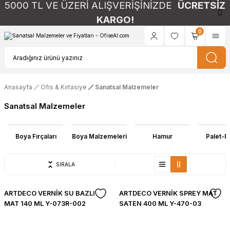
5000 TL VE ÜZERİ ALIŞVERİŞİNİZDE
ÜCRETSİZ
KARGO!
0
Anasayfa
Ofis & Kırtasiye
Sanatsal Malzemeler
Sanatsal Malzemeler
Boya Fırçaları
Boya Malzemeleri
Hamur
Palet-P
SIRALA
ARTDECO VERNİK SU BAZLI
ARTDECO VERNİK SPREY MAT
MAT 140 ML Y-073R-002
SATEN 400 ML Y-470-03