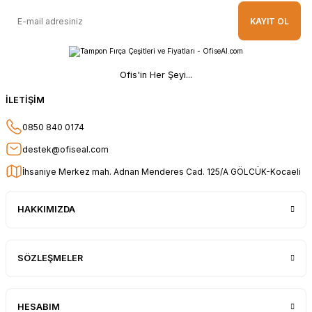
KAYIT OL
Ofis'in Her Şeyi...
İLETİŞİM
0850 840 0174
destek@ofiseal.com
İhsaniye Merkez mah. Adnan Menderes Cad. 125/A GÖLCÜK-Kocaeli
HAKKIMIZDA
SÖZLEŞMELER
HESABIM