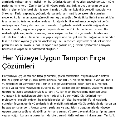
alanlarda çalışanlar için geliştirilen bu ürünler, dayanıklı yapıları sayesinde uzun süre
performansını korur. Zemin temizliği, yüzey parlatma, bakım uygulamaları ve bazı
teknik işlemler için ideal olan tampon fırçalar, kullanım kolaylığı ve etkili sonuçlarıyla
öne çıkar. Farklı çaplarda, yoğunluklarda ve kılların sertlik dereceleriyle sunulan
modeller, kullanım amacına göre optimum uyum sağlar. Temizlik kalitesini artırmak için
tasarlanan bu ürünler, malzeme dayanıklılığıyla birlikte kullanıcı deneyimini de üst
seviyeye taşır. Geniş alanların yanı sıra dar bölgelerde de etkili temizlik sağlayabilen
tampon fırçalar, ergonomik yapıları sayesinde kontrollü kullanım imkanı sunar. Bu
nedenle işletmeler, üretim alanları, bakım ekipleri ve temizlik çalışanları tarafından
sıklıkla tercih edilir. Uzun ömürlü yapısı sayesinde maliyet avantajı sağlar ve zamandan
tasarruf ettirir. Ayrıca çeşitli makinelerle uyumlu modelleri sayesinde farklı sektörlerde
pratik kullanım imkanı sunar. Tampon fırça çözümleri, güvenilir performans arayan
herkes için kapsamlı bir alternatif oluşturur.
Her Yüzeye Uygun Tampon Fırça
Çözümleri
Her yüzeye uygun tampon fırça çözümleri, çeşitli sektörlerde ihtiyaç duyulan detaylı
temizlik işlemlerinde yüksek performans sunar. Bu ürünlerin en önemli avantajı, farklı
yüzeylere zarar vermeden etkili temizlik sağlayabilmesidir. Beton, seramik, mermer,
ahşap ya da metal yüzeylerde güvenle kullanılabilen tampon fırçalar, yüzey yapılarına
uygun malzeme seçenekleriyle tasarlanır. Kullanıcılar, ihtiyaçlarına göre sert veya
yumuşak kıllı modellerden birini tercih edebilir. Bu çok yönlülük, ürünleri hem
profesyonel temizlik ekipleri hem de işletmeler için ideal hale getirir. Farklı çaplarda
sunulan fırçalar, geniş yüzeylerde hızlı temizlik sağlarken küçük ve detaylı alanlarda da
hassas sonuçlar verir. Ayrıca bakım, parlatma ve bazı teknik uygulamalarda yüzeye
uygun basıncı sağlayarak etkili performans sunar. Yüksek dayanıklılığa sahip malzeme
yapısı, yoğun kullanım durumlarında bile uzun ömürlü kullanım imkanı tanır. Temizlik