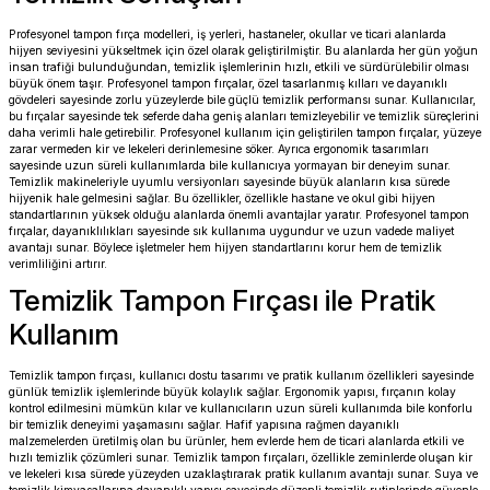
Profesyonel tampon fırça modelleri, iş yerleri, hastaneler, okullar ve ticari alanlarda
hijyen seviyesini yükseltmek için özel olarak geliştirilmiştir. Bu alanlarda her gün yoğun
insan trafiği bulunduğundan, temizlik işlemlerinin hızlı, etkili ve sürdürülebilir olması
büyük önem taşır. Profesyonel tampon fırçalar, özel tasarlanmış kılları ve dayanıklı
gövdeleri sayesinde zorlu yüzeylerde bile güçlü temizlik performansı sunar. Kullanıcılar,
bu fırçalar sayesinde tek seferde daha geniş alanları temizleyebilir ve temizlik süreçlerini
daha verimli hale getirebilir. Profesyonel kullanım için geliştirilen tampon fırçalar, yüzeye
zarar vermeden kir ve lekeleri derinlemesine söker. Ayrıca ergonomik tasarımları
sayesinde uzun süreli kullanımlarda bile kullanıcıya yormayan bir deneyim sunar.
Temizlik makineleriyle uyumlu versiyonları sayesinde büyük alanların kısa sürede
hijyenik hale gelmesini sağlar. Bu özellikler, özellikle hastane ve okul gibi hijyen
standartlarının yüksek olduğu alanlarda önemli avantajlar yaratır. Profesyonel tampon
fırçalar, dayanıklılıkları sayesinde sık kullanıma uygundur ve uzun vadede maliyet
avantajı sunar. Böylece işletmeler hem hijyen standartlarını korur hem de temizlik
verimliliğini artırır.
Temizlik Tampon Fırçası ile Pratik
Kullanım
Temizlik tampon fırçası, kullanıcı dostu tasarımı ve pratik kullanım özellikleri sayesinde
günlük temizlik işlemlerinde büyük kolaylık sağlar. Ergonomik yapısı, fırçanın kolay
kontrol edilmesini mümkün kılar ve kullanıcıların uzun süreli kullanımda bile konforlu
bir temizlik deneyimi yaşamasını sağlar. Hafif yapısına rağmen dayanıklı
malzemelerden üretilmiş olan bu ürünler, hem evlerde hem de ticari alanlarda etkili ve
hızlı temizlik çözümleri sunar. Temizlik tampon fırçaları, özellikle zeminlerde oluşan kir
ve lekeleri kısa sürede yüzeyden uzaklaştırarak pratik kullanım avantajı sunar. Suya ve