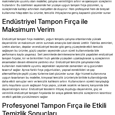
makineleriyle uyumlu olan modeller, çalışma verimliliğini artırır ve operasyon süreçlerini
hızlandırır. Bu özellikleri sayesinde her yüzeye uygun tampon fırça çözümleri, iş
süreçlerinde kaliteyi artırırken maliyetleri de düşürür. Hem profesyonel hem de bireysel
kullanıma hitap eden bu ürünler, temizlik ihtiyaçlarına geniş kapsamlı çözümler sunar.
Endüstriyel Tampon Fırça ile
Maksimum Verim
Endüstriyel tampon fırça modelleri, yoğun tempolu çalışma ortamlarında yüksek
dayanıklılık ve maksimum verim sunmak amacıyla özel olarak üretilir. Fabrika zeminleri,
üretim alanları, depolar ve endüstriyel tesisler gibi geniş yüzeylerde etkili temizlik
sağlayan bu ürünler, güçlü yapıları sayesinde uzun süreli kullanımlarda bile
performans kaybı yaşamaz. Sert zeminlerde derinlemesine temizlik yapabilen endüstriyel
tampon fırçalar, kir ve birikintileri hızlı şekilde yüzeyden uzaklaştırarak iş süreçlerinin
aksamadan devam etmesine yardımcı olur. Endüstriyel temizlik çalışmalarında
kullanılan makinelerle uyumlu seçenekleri sayesinde zamandan ve iş gücünden
tasarruf sağlar. Ayrıca farklı fırça yoğunlukları, yapısal esneklikleri ve çap
alternatifleriyle çeşitli yüzey türlerine özel çözümler sunar. Ağır hizmet kullanımına
uygun tasarlanan bu modeller, kimyasal temizlik ürünleriyle birlikte kullanıldığında
daha etkili sonuçlar verir ve temizlik kalitesini artırır. Kullanıcıların sürekli karşılaştığı
zorlu koşullara uyum sağlayan fırça yapısı, yüksek sıcaklık ve basınç karşısında bile
dayanıklılığını korur. Endüstriyel tesislerin ihtiyaç duyduğu dayanıklılık, güç ve
verimlilik endüstriyel tampon fırçalarda bir araya gelerek temizlik süreçlerinin kesintisiz
ve etkili şekilde yürütülmesini sağlar.
Profesyonel Tampon Fırça ile Etkili
Temizlik Sonuçları