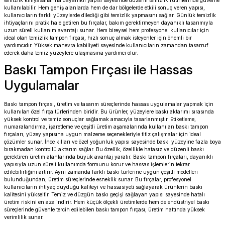
temizlik kimyasallarına dayanıklı yapısı sayesinde düzenli temizlik rutinlerinde güvenle
kullanılabilir. Hem geniş alanlarda hem de dar bölgelerde etkili sonuç veren yapısı,
kullanıcıların farklı yüzeylerde dilediği gibi temizlik yapmasını sağlar. Günlük temizlik
ihtiyaçlarını pratik hale getiren bu fırçalar, bakım gerektirmeyen dayanıklı tasarımıyla
uzun süreli kullanım avantajı sunar. Hem bireysel hem profesyonel kullanıcılar için
ideal olan temizlik tampon fırçası, hızlı sonuç almak isteyenler için önemli bir
yardımcıdır. Yüksek manevra kabiliyeti sayesinde kullanıcıların zamandan tasarruf
ederek daha temiz yüzeylere ulaşmasına yardımcı olur.
Baskı Tampon Fırçası ile Hassas
Uygulamalar
Baskı tampon fırçası, üretim ve tasarım süreçlerinde hassas uygulamalar yapmak için
kullanılan özel fırça türlerinden biridir. Bu ürünler, yüzeylere baskı aktarımı sırasında
yüksek kontrol ve temiz sonuçlar sağlamak amacıyla tasarlanmıştır. Etiketleme,
numaralandırma, işaretleme ve çeşitli üretim aşamalarında kullanılan baskı tampon
fırçaları, yüzey yapısına uygun malzeme seçenekleriyle titiz çalışmalar için ideal
çözümler sunar. İnce kılları ve özel yoğunluk yapısı sayesinde baskı yüzeyine fazla boya
bırakmadan kontrollü aktarım sağlar. Bu özellik, özellikle hatasız ve düzenli baskı
gerektiren üretim alanlarında büyük avantaj yaratır. Baskı tampon fırçaları, dayanıklı
yapısıyla uzun süreli kullanımda formunu korur ve hassas işlemlerin tekrar
edilebilirliğini artırır. Aynı zamanda farklı baskı türlerine uygun çeşitli modelleri
bulunduğundan, üretim süreçlerinde esneklik sunar. Bu fırçalar, profesyonel
kullanıcıların ihtiyaç duyduğu kaliteyi ve hassasiyeti sağlayarak ürünlerin baskı
kalitesini yükseltir. Temiz ve düzgün baskı geçişi sağlayan yapısı sayesinde hatalı
üretim riskini en aza indirir. Hem küçük ölçekli üretimlerde hem de endüstriyel baskı
süreçlerinde güvenle tercih edilebilen baskı tampon fırçası, üretim hattında yüksek
verimlilik sunar.