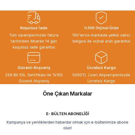
Koşulsuz İade
%100 Orjinal Ürün
Tüm siparişlerinizde fatura
100'lerce markada yetkili satıcı
tarihinden itibaren 14 gün
belgesi ile orjinal ürün garantisi
koşulsuz iade garantisi
Güvenli Alışveriş
Ücretsiz Kargo
256 Bit SSL Sertifikası ile %100
5000TL Üzeri Alışverişlerinizde
Güvenli Alışveriş
Ücretsiz Kargo
Öne Çıkan Markalar
E- BÜLTEN ABONELİĞİ
Kampanya ve yeniliklerden haberdar olmak için e-bültenimize abone
olun!