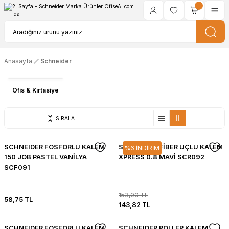
Anasayfa
Schneider
Ofis & Kırtasiye
SIRALA
SCHNEIDER FOSFORLU KALEM
SCHNEIDER FİBER UÇLU KALEM
%6 İNDİRİM
150 JOB PASTEL VANİLYA
XPRESS 0.8 MAVİ SCR092
SCF091
153,00 TL
58,75 TL
143,82 TL
SCHNEIDER FOSFORLU KALEM
SCHNEIDER ROLLER KALEM