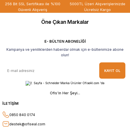
256 Bit SSL Sertifikası ile %100
5000TL Üzeri Alışverişlerinizde
Güvenli Alışveriş
Ücretsiz Kargo
Öne Çıkan Markalar
E- BÜLTEN ABONELİĞİ
Kampanya ve yeniliklerden haberdar olmak için e-bültenimize abone
olun!
KAYIT OL
Ofis'in Her Şeyi...
İLETİŞİM
0850 840 0174
destek@ofiseal.com