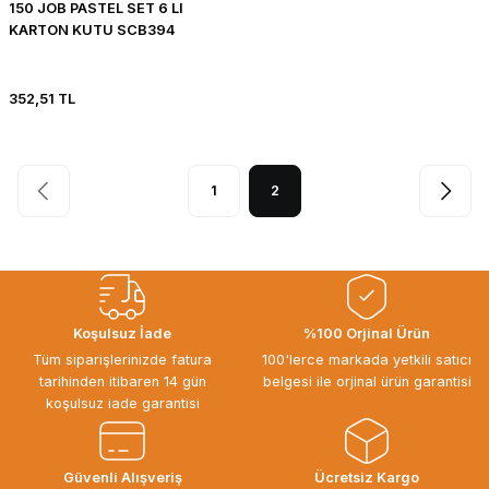
150 JOB PASTEL SET 6 LI
KARTON KUTU SCB394
352,51 TL
1
2
Koşulsuz İade
%100 Orjinal Ürün
Tüm siparişlerinizde fatura
100'lerce markada yetkili satıcı
tarihinden itibaren 14 gün
belgesi ile orjinal ürün garantisi
koşulsuz iade garantisi
Güvenli Alışveriş
Ücretsiz Kargo