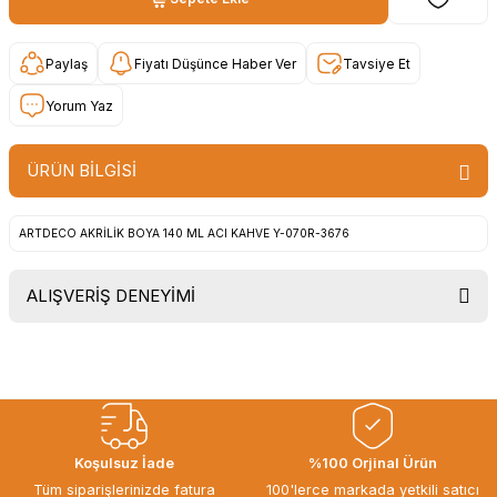
Paylaş
Fiyatı Düşünce Haber Ver
Tavsiye Et
Yorum Yaz
ÜRÜN BİLGİSİ
ARTDECO AKRİLİK BOYA 140 ML ACI KAHVE Y-070R-3676
ALIŞVERİŞ DENEYİMİ
Uygun fiyat, itinali ve hizli gonderim,
ayrica nazik hediyeniz icin cok
tesekkur ederim. Başka alisverislerde
gorusmek uzere, hayirli ve bol
kazanclar dilerim.
İbrahim Ertuğrul ARSLANOĞLU |
Koşulsuz İade
%100 Orjinal Ürün
27/06/2026
Tüm siparişlerinizde fatura
100'lerce markada yetkili satıcı