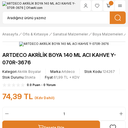
Anasayfa
Ofis & Kırtasiye
Sanatsal Malzemeler
Boya Malzemeleri
ARTDECO AKRİLİK BOYA 140 ML ACI KAHVE Y-
070R-3676
Kategori
Akrilik Boyalar
Marka
Artdeco
Stok Kodu
124267
Stok Durumu
Stokta
Fiyat
61,99 TL + KDV
0.0 Puan - 0 Yorum
74,39 TL
(Kdv Dahil)
Sepete Ekle