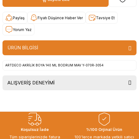
Paylaş
Fiyatı Düşünce Haber Ver
Tavsiye Et
Yorum Yaz
ÜRÜN BİLGİSİ
ARTDECO AKRİLİK BOYA 140 ML BODRUM MAV Y-070R-3054
ALIŞVERİŞ DENEYİMİ
Uygun fiyat, itinali ve hizli gonderim,
ayrica nazik hediyeniz icin cok
tesekkur ederim. Başka alisverislerde
gorusmek uzere, hayirli ve bol
kazanclar dilerim.
İbrahim Ertuğrul ARSLANOĞLU |
Koşulsuz İade
%100 Orjinal Ürün
27/06/2026
Tüm siparişlerinizde fatura
100'lerce markada yetkili satıcı