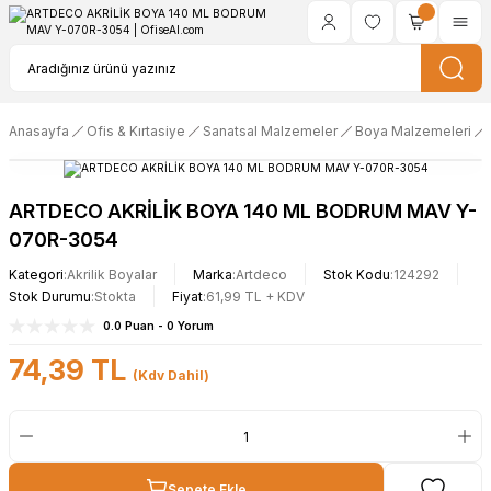
Anasayfa
Ofis & Kırtasiye
Sanatsal Malzemeler
Boya Malzemeleri
ARTDECO AKRİLİK BOYA 140 ML BODRUM MAV Y-
070R-3054
Kategori
Akrilik Boyalar
Marka
Artdeco
Stok Kodu
124292
Stok Durumu
Stokta
Fiyat
61,99 TL + KDV
0.0 Puan - 0 Yorum
74,39 TL
(Kdv Dahil)
Sepete Ekle