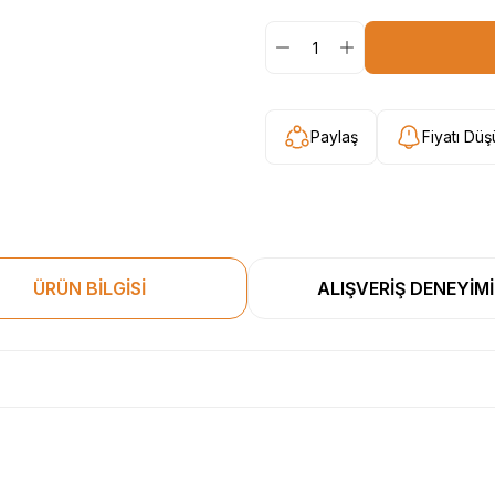
Paylaş
Fiyatı Dü
ÜRÜN BİLGİSİ
ALIŞVERİŞ DENEYİMİ
esekkur ederim. Başka alisverislerde