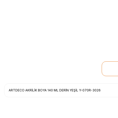
ARTDECO AKRİLİK BOYA 140 ML DERİN YEŞİL Y-070R-3026
Uygun fiyat, itinali ve hizli gonderim, ayrica nazik hediyeniz icin cok t
gorusmek uzere, hayirli ve bol kazanclar dilerim.
İbrahim Ertuğrul ARSLANOĞLU | 27/06/2026