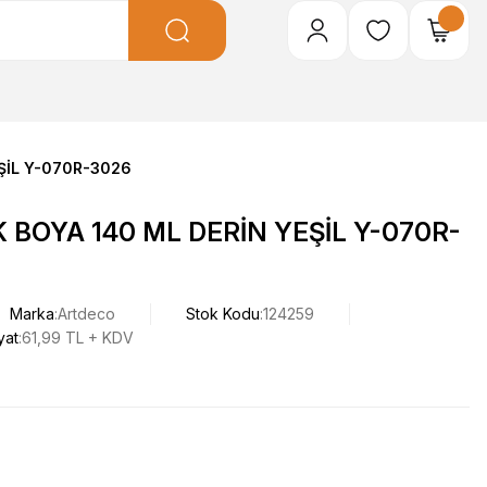
ŞİL Y-070R-3026
 BOYA 140 ML DERİN YEŞİL Y-070R-
Marka
Artdeco
Stok Kodu
124259
yat
61,99 TL + KDV