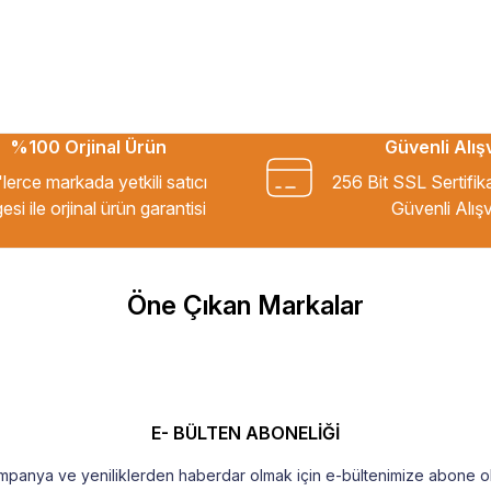
%100 Orjinal Ürün
Güvenli Alış
kkür ederim.
lerce markada yetkili satıcı
256 Bit SSL Sertifik
esi ile orjinal ürün garantisi
Güvenli Alışv
m Tavsiye ederim.
Öne Çıkan Markalar
şekkür ederim
E- BÜLTEN ABONELİĞİ
mpanya ve yeniliklerden haberdar olmak için e-bültenimize abone ol