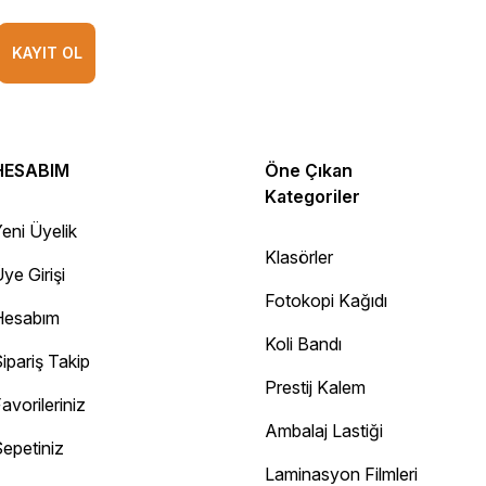
KAYIT OL
HESABIM
Öne Çıkan
Kategoriler
eni Üyelik
Klasörler
ye Girişi
Fotokopi Kağıdı
Hesabım
Koli Bandı
ipariş Takip
Prestij Kalem
avorileriniz
Ambalaj Lastiği
epetiniz
Diğer yorumları göster
Laminasyon Filmleri