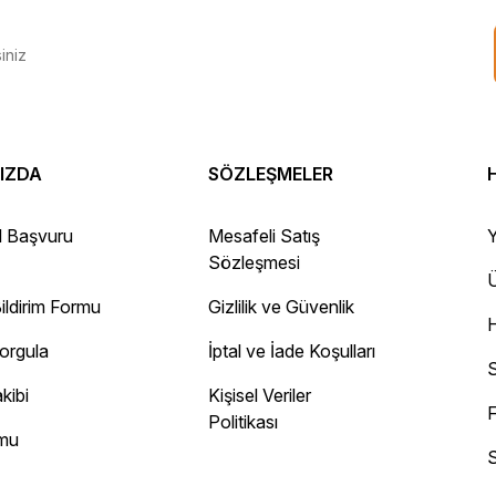
IZDA
SÖZLEŞMELER
 Gayet sağlam elime ulaştı ürünler.
l Başvuru
Mesafeli Satış
Y
Sözleşmesi
Ü
ildirim Formu
Gizlilik ve Güvenlik
ayını mesaj olarak geliyor.
Sorgula
İptal ve İade Koşulları
 site
S
kibi
Kişisel Veriler
F
Politikası
rmu
S