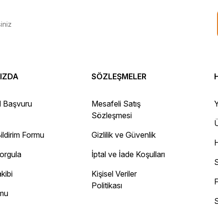
IZDA
SÖZLEŞMELER
 Gayet sağlam elime ulaştı ürünler.
l Başvuru
Mesafeli Satış
Y
Sözleşmesi
Ü
ildirim Formu
Gizlilik ve Güvenlik
ayını mesaj olarak geliyor.
Sorgula
İptal ve İade Koşulları
 site
S
kibi
Kişisel Veriler
F
Politikası
rmu
S