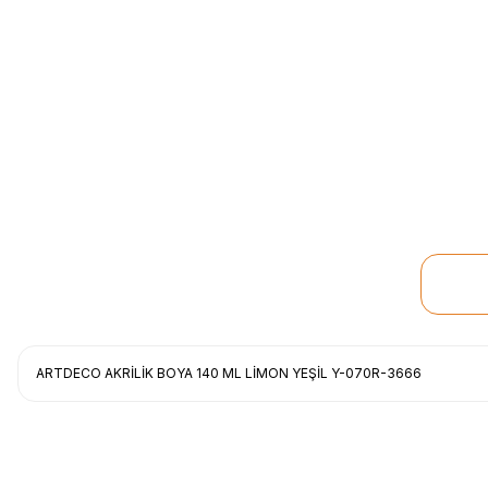
ARTDECO AKRİLİK BOYA 140 ML LİMON YEŞİL Y-070R-3666
Uygun fiyat, itinali ve hizli gonderim, ayrica nazik hediyeniz icin cok t
gorusmek uzere, hayirli ve bol kazanclar dilerim.
İbrahim Ertuğrul ARSLANOĞLU | 27/06/2026