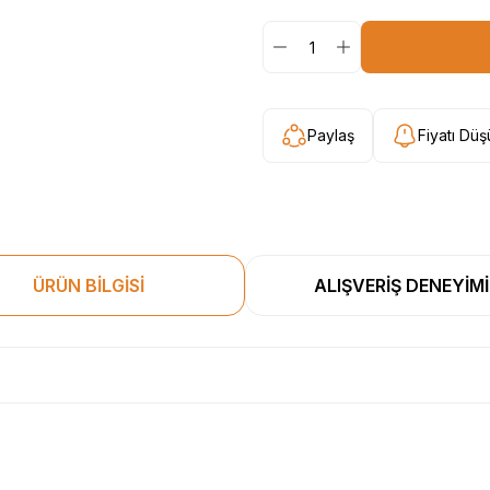
Paylaş
Fiyatı Dü
ÜRÜN BİLGİSİ
ALIŞVERİŞ DENEYİMİ
esekkur ederim. Başka alisverislerde