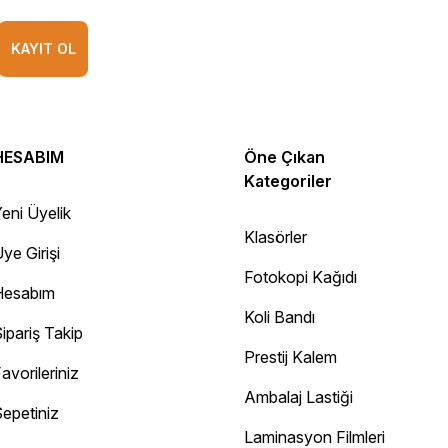
KAYIT OL
HESABIM
Öne Çıkan
Kategoriler
eni Üyelik
Klasörler
ye Girişi
Fotokopi Kağıdı
Hesabım
Koli Bandı
ipariş Takip
Prestij Kalem
avorileriniz
Ambalaj Lastiği
epetiniz
Diğer yorumları göster
Laminasyon Filmleri