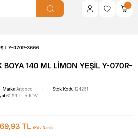
EŞİL Y-070R-3666
 BOYA 140 ML LİMON YEŞİL Y-070R-
Marka
Artdeco
Stok Kodu
124261
yat
61,99 TL + KDV
69,93 TL
(Kdv Dahil)