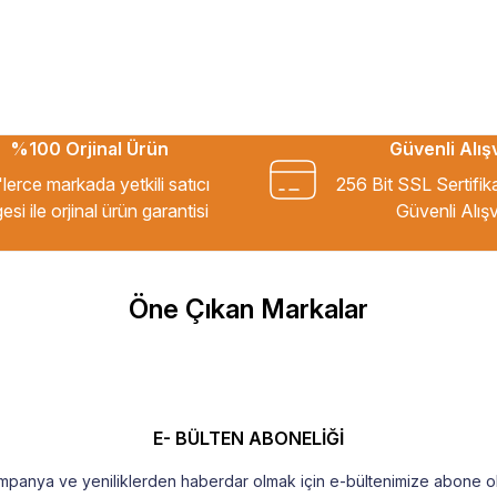
%100 Orjinal Ürün
Güvenli Alış
kkür ederim.
lerce markada yetkili satıcı
256 Bit SSL Sertifik
esi ile orjinal ürün garantisi
Güvenli Alışv
m Tavsiye ederim.
Öne Çıkan Markalar
şekkür ederim
E- BÜLTEN ABONELİĞİ
mpanya ve yeniliklerden haberdar olmak için e-bültenimize abone ol