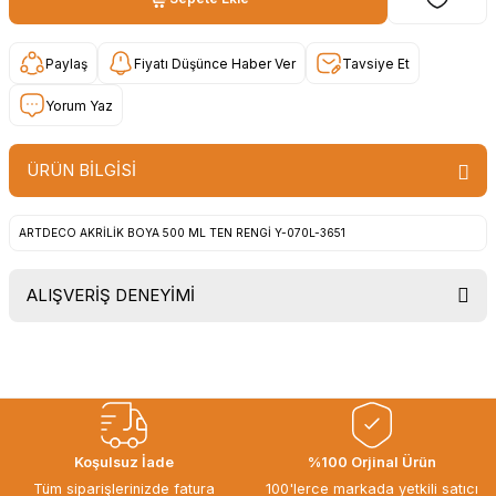
Paylaş
Fiyatı Düşünce Haber Ver
Tavsiye Et
Yorum Yaz
ÜRÜN BİLGİSİ
ARTDECO AKRİLİK BOYA 500 ML TEN RENGİ Y-070L-3651
ALIŞVERİŞ DENEYİMİ
Uygun fiyat, itinali ve hizli gonderim,
ayrica nazik hediyeniz icin cok
tesekkur ederim. Başka alisverislerde
gorusmek uzere, hayirli ve bol
kazanclar dilerim.
İbrahim Ertuğrul ARSLANOĞLU |
Koşulsuz İade
%100 Orjinal Ürün
27/06/2026
Tüm siparişlerinizde fatura
100'lerce markada yetkili satıcı