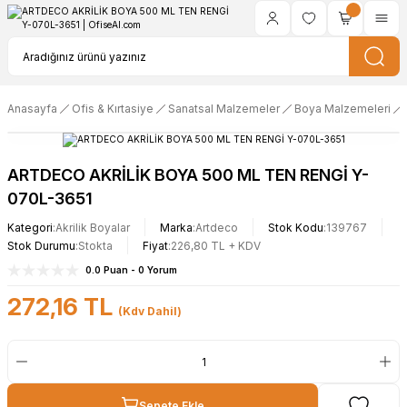
Anasayfa
Ofis & Kırtasiye
Sanatsal Malzemeler
Boya Malzemeleri
ARTDECO AKRİLİK BOYA 500 ML TEN RENGİ Y-
070L-3651
Kategori
Akrilik Boyalar
Marka
Artdeco
Stok Kodu
139767
Stok Durumu
Stokta
Fiyat
226,80 TL + KDV
0.0 Puan - 0 Yorum
272,16 TL
(Kdv Dahil)
Sepete Ekle