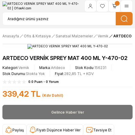
Anasayfa
Ofis & Kırtasiye
Sanatsal Malzemeler
Vernik
ARTDECO V
ARTDECO VERNİK SPREY MAT 400 ML Y-470-02
Kategori
Vernik
Marka
Artdeco
Stok Kodu
156231
Stok Durumu
Stokta Yok
Fiyat
282,85 TL + KDV
0.0 Puan - 0 Yorum
339,42 TL
(Kdv Dahil)
Gelince Haber Ver
Paylaş
Fiyatı Düşünce Haber Ver
Tavsiye Et