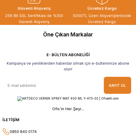
ÖZGÜR DOĞAN | 15/06/2026
Güvenli Alışveriş
Ücretsiz Kargo
Kaliteli ürün, güvenli alışveriş ve
256 Bit SSL Sertifikası ile %100
5000TL Üzeri Alışverişlerinizde
göndermiş olduğunuz hediye için
Güvenli Alışveriş
Ücretsiz Kargo
teşekkür ederim.
Öne Çıkan Markalar
B... H... | 19/05/2026
Gayet güzel paketlenmiş Ve güzel bir
hediye ile geldi Teşekkür ederim Tavsiye
E- BÜLTEN ABONELİĞİ
ederim.
Kampanya ve yeniliklerden haberdar olmak için e-bültenimize abone
Ahmet Yılmaz | 29/04/2026
olun!
Hızlı ve kolay alışveriş, özenle
KAYIT OL
paketlenmiş, sorunsuz teslim aldım,
teşekkür ederim
O... A... | 10/02/2026
Ofis'in Her Şeyi...
Güvenilir ve hızlı buldum.
İLETİŞİM
HÜSEYİN KAHVE | 26/01/2026
0850 840 0174