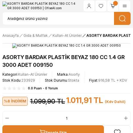
Anasayfa
Gıda & Mutfak
Kullan-At Ürünler
ASORTY BARDAK PLASTİK 
ASORTY BARDAK PLASTİK BEYAZ 180 CC 1.4 GR
3000 ADET 009150
Kategori
Kullan-At Ürünler
Marka
Asorty
Stok Kodu
233929
Stok Durumu
Stokta
Fiyat
916,58 TL + KDV
0.0 Puan - 0 Yorum
1.011,91 TL
1.099,90 TL
%8 İNDİRİM
(Kdv Dahil)
Sepete Ekle