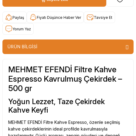
Paylaş
Fiyatı Düşünce Haber Ver
Tavsiye Et
Yorum Yaz
ÜRÜN BİLGİSİ
MEHMET EFENDİ Filtre Kahve
Espresso Kavrulmuş Çekirdek –
500 gr
Yoğun Lezzet, Taze Çekirdek
Kahve Keyfi
MEHMET EFENDİ Filtre Kahve Espresso, özenle seçilmiş
kahve çekirdeklerinin ideal profilde kavrulmasıyla
hazırlanmıştır. Güçlü aroması, zengin gövdesi ve dengeli