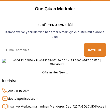
teşekkür ederim.
Öne Çıkan Markalar
B... H... | 19/05/2026
Gayet güzel paketlenmiş Ve güzel bir
hediye ile geldi Teşekkür ederim Tavsiye
E- BÜLTEN ABONELİĞİ
ederim.
Kampanya ve yeniliklerden haberdar olmak için e-bültenimize abone
Ahmet Yılmaz | 29/04/2026
olun!
Hızlı ve kolay alışveriş, özenle
KAYIT OL
paketlenmiş, sorunsuz teslim aldım,
teşekkür ederim
O... A... | 10/02/2026
Ofis'in Her Şeyi...
Güvenilir ve hızlı buldum.
İLETİŞİM
HÜSEYİN KAHVE | 26/01/2026
0850 840 0174
Teşekkür ederim.
destek@ofiseal.com
E... Ö... | 14/01/2026
İhsaniye Merkez mah. Adnan Menderes Cad. 125/A GÖLCÜK-Kocaeli