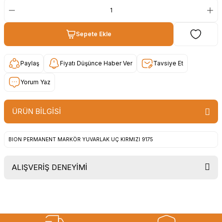
Sepete Ekle
Paylaş
Fiyatı Düşünce Haber Ver
Tavsiye Et
Yorum Yaz
ÜRÜN BİLGİSİ
BION PERMANENT MARKÖR YUVARLAK UÇ KIRMIZI 9175
ALIŞVERİŞ DENEYİMİ
Uygun fiyat, itinali ve hizli gonderim,
ayrica nazik hediyeniz icin cok
tesekkur ederim. Başka alisverislerde
gorusmek uzere, hayirli ve bol