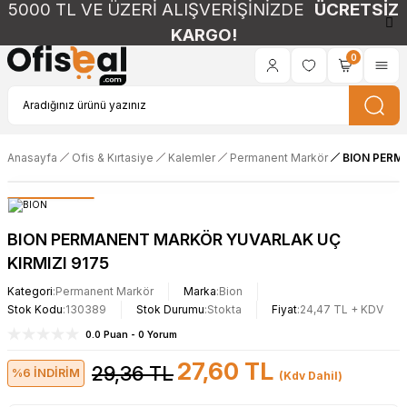
5000 TL VE ÜZERİ ALIŞVERİŞİNİZDE
ÜCRETSİZ
KARGO!
0
Anasayfa
Ofis & Kırtasiye
Kalemler
Permanent Markör
BION PERM
BION PERMANENT MARKÖR YUVARLAK UÇ
KIRMIZI 9175
Kategori
Permanent Markör
Marka
Bion
Stok Kodu
130389
Stok Durumu
Stokta
Fiyat
24,47 TL + KDV
0.0 Puan - 0 Yorum
27,60 TL
29,36 TL
%6 İNDİRİM
(Kdv Dahil)