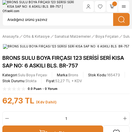
Anasayfa
Ofis & Kırtasiye
Sanatsal Malzemeler
Boya Fırçaları
Sulu 
BRONS SULU BOYA FIRÇASI 123 SERİSİ SERİ KISA
SAP NO: 6 ASKILI BLS. BR-757
Kategori
Sulu Boya Fırçası
Marka
Brons
Stok Kodu
165473
Stok Durumu
Stokta
Fiyat
52,27 TL + KDV
0.0 Puan - 0 Yorum
62,73 TL
(Kdv Dahil)