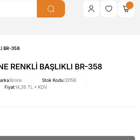
I BR-358
E RENKLİ BAŞLIKLI BR-358
arka
Brons
Stok Kodu
33158
Fiyat
14,26 TL + KDV