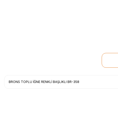
BRONS TOPLU İĞNE RENKLİ BAŞLIKLI BR-358
Uygun fiyat, itinali ve hizli gonderim, ayrica nazik hediyeniz icin cok t
gorusmek uzere, hayirli ve bol kazanclar dilerim.
İbrahim Ertuğrul ARSLANOĞLU | 27/06/2026