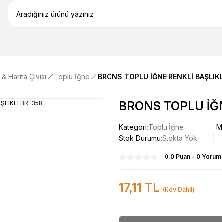
& Harita Çivisi
Toplu İğne
BRONS TOPLU İĞNE RENKLİ BAŞLIKL
BRONS TOPLU İĞN
Kategori
Toplu İğne
M
Stok Durumu
Stokta Yok
0.0 Puan - 0 Yorum
17,11 TL
(Kdv Dahil)