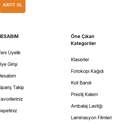
KAYIT OL
HESABIM
Öne Çıkan
Kategoriler
eni Üyelik
Klasörler
ye Girişi
Fotokopi Kağıdı
Hesabım
Koli Bandı
ipariş Takip
Prestij Kalem
avorileriniz
Ambalaj Lastiği
epetiniz
Diğer yorumları göster
Laminasyon Filmleri