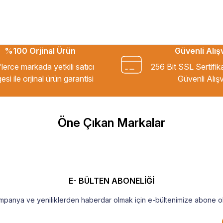
%100 Orjinal Ürün
Güvenli Alış
kkür ederim.
lerce markada yetkili satıcı
256 Bit SSL Sertifik
esi ile orjinal ürün garantisi
Güvenli Alışv
m Tavsiye ederim.
Öne Çıkan Markalar
şekkür ederim
E- BÜLTEN ABONELİĞİ
mpanya ve yeniliklerden haberdar olmak için e-bültenimize abone ol