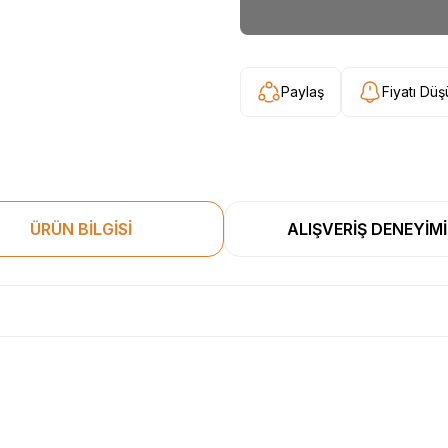
Paylaş
Fiyatı Dü
ÜRÜN BİLGİSİ
ALIŞVERİŞ DENEYİMİ
esekkur ederim. Başka alisverislerde