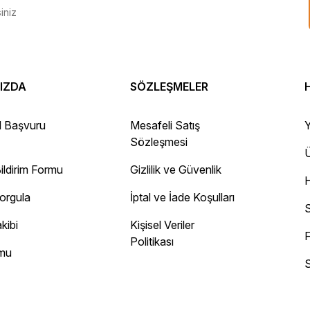
IZDA
SÖZLEŞMELER
 Gayet sağlam elime ulaştı ürünler.
l Başvuru
Mesafeli Satış
Y
Sözleşmesi
Ü
ildirim Formu
Gizlilik ve Güvenlik
ayını mesaj olarak geliyor.
Sorgula
İptal ve İade Koşulları
 site
S
kibi
Kişisel Veriler
F
Politikası
rmu
S