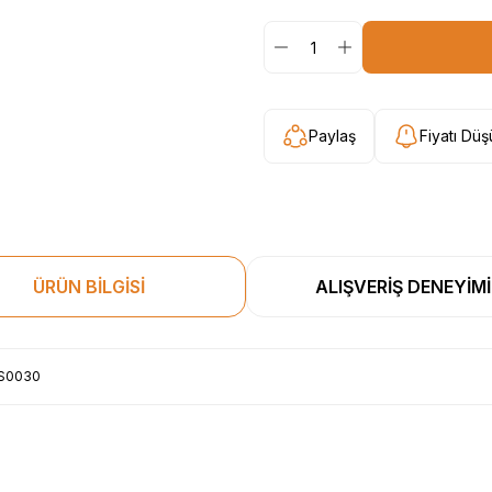
Paylaş
Fiyatı Dü
ÜRÜN BİLGİSİ
ALIŞVERİŞ DENEYİMİ
HS0030
esekkur ederim. Başka alisverislerde