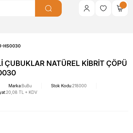
BU-HS0030
İ ÇUBUKLAR NATÜREL KİBRİT ÇÖPÜ
0030
Marka
BuBu
Stok Kodu
218000
yat
20,08 TL + KDV