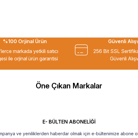
%100 Orjinal Ürün
Güvenli Alış
kkür ederim.
lerce markada yetkili satıcı
256 Bit SSL Sertifik
esi ile orjinal ürün garantisi
Güvenli Alışv
m Tavsiye ederim.
Öne Çıkan Markalar
şekkür ederim
E- BÜLTEN ABONELİĞİ
mpanya ve yeniliklerden haberdar olmak için e-bültenimize abone ol