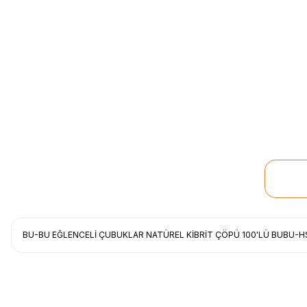
BU-BU EĞLENCELİ ÇUBUKLAR NATÜREL KİBRİT ÇÖPÜ 100'LÜ BUBU-
Uygun fiyat, itinali ve hizli gonderim, ayrica nazik hediyeniz icin cok t
gorusmek uzere, hayirli ve bol kazanclar dilerim.
İbrahim Ertuğrul ARSLANOĞLU | 27/06/2026