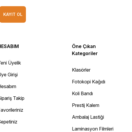
KAYIT OL
HESABIM
Öne Çıkan
Kategoriler
eni Üyelik
Klasörler
ye Girişi
Fotokopi Kağıdı
Hesabım
Koli Bandı
ipariş Takip
Prestij Kalem
avorileriniz
Ambalaj Lastiği
epetiniz
Diğer yorumları göster
Laminasyon Filmleri