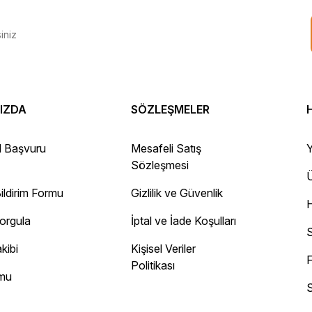
IZDA
SÖZLEŞMELER
 Gayet sağlam elime ulaştı ürünler.
l Başvuru
Mesafeli Satış
Y
Sözleşmesi
Ü
ildirim Formu
Gizlilik ve Güvenlik
ayını mesaj olarak geliyor.
Sorgula
İptal ve İade Koşulları
 site
S
kibi
Kişisel Veriler
F
Politikası
rmu
S