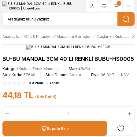
Anasayfa
Ofis & Kırtasiye
Masaüstü Gereçleri
Ataşlar ve Kıskaçlar
BU-BU MANDAL 3CM 40'LI RENKLİ BUBU-HS0005
Kategori
Kıskaç (Evrak Mandalı)
Marka
BuBu
Stok Kodu
157640
Stok Durumu
Stokta
Fiyat
36,82 TL + KDV
0.0 Puan - 0 Yorum
44,18 TL
(Kdv Dahil)
Sepete Ekle