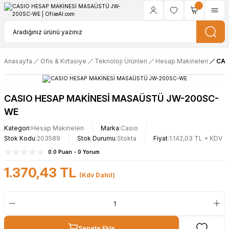
Anasayfa
Ofis & Kırtasiye
Teknoloji Ürünleri
Hesap Makineleri
CAS
CASIO HESAP MAKİNESİ MASAÜSTÜ JW-200SC-
WE
Kategori
Hesap Makineleri
Marka
Casio
Stok Kodu
203589
Stok Durumu
Stokta
Fiyat
1.142,03 TL + KDV
0.0 Puan - 0 Yorum
1.370,43 TL
(Kdv Dahil)
Sepete Ekle