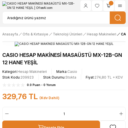
Anasayfa
Ofis & Kırtasiye
Teknoloji Ürünleri
Hesap Makineleri
CAS
CASIO HESAP MAKİNESİ MASAÜSTÜ MX-12B-GN
12 HANE YEŞİL
Kategori
Hesap Makineleri
Marka
Casio
Stok Kodu
209923
Stok Durumu
Stokta
Fiyat
274,80 TL + KDV
0.0 Puan - 0 Yorum
329,76 TL
(Kdv Dahil)
Sepete Ekle