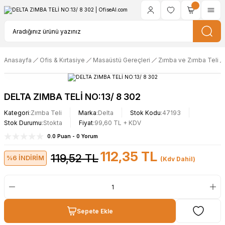
Anasayfa
Ofis & Kırtasiye
Masaüstü Gereçleri
Zımba ve Zımba Teli
DELTA ZIMBA TELİ NO:13/ 8 302
Kategori
Zımba Teli
Marka
Delta
Stok Kodu
47193
Stok Durumu
Stokta
Fiyat
99,60 TL + KDV
0.0 Puan - 0 Yorum
112,35 TL
119,52 TL
%6 İNDİRİM
(Kdv Dahil)
Sepete Ekle