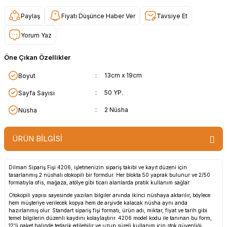
Paylaş
Fiyatı Düşünce Haber Ver
Tavsiye Et
Yorum Yaz
Öne Çıkan Özellikler
:
13cm x 19cm
Boyut
:
50 YP.
Sayfa Sayısı
:
2 Nüsha
Nüsha
ÜRÜN BİLGİSİ
Dilman Sipariş Fişi 4206, işletmenizin sipariş takibi ve kayıt düzeni için
tasarlanmış 2 nüshalı otokopili bir formdur. Her blokta 50 yaprak bulunur ve 2/50
formatıyla ofis, mağaza, atölye gibi ticari alanlarda pratik kullanım sağlar.
Otokopili yapısı sayesinde yazılan bilgiler anında ikinci nüshaya aktarılır, böylece
hem müşteriye verilecek kopya hem de arşivde kalacak nüsha aynı anda
hazırlanmış olur. Standart sipariş fişi formatı, ürün adı, miktar, fiyat ve tarih gibi
temel bilgilerin düzenli kaydını kolaylaştırır. 4206 model kodu ile tanınan bu form,
12'li paket halinde tedarik edilebilir ve uzun süreli kullanım için stok güvenliği