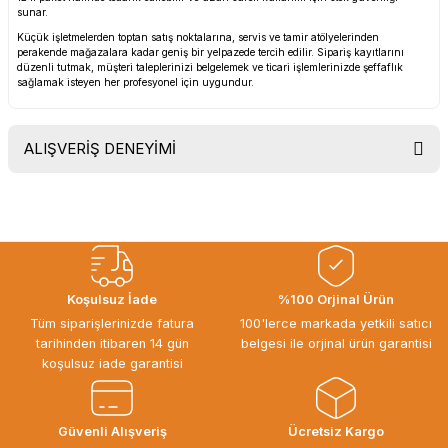
sunar.
Küçük işletmelerden toptan satış noktalarına, servis ve tamir atölyelerinden
perakende mağazalara kadar geniş bir yelpazede tercih edilir. Sipariş kayıtlarını
düzenli tutmak, müşteri taleplerinizi belgelemek ve ticari işlemlerinizde şeffaflık
sağlamak isteyen her profesyonel için uygundur.
ALIŞVERİŞ DENEYİMİ
Uygun fiyat, itinali ve hizli gonderim,
ayrica nazik hediyeniz icin cok
tesekkur ederim. Başka alisverislerde
gorusmek uzere, hayirli ve bol
kazanclar dilerim.
İbrahim Ertuğrul ARSLANOĞLU |
Koşulsuz İade
%100 Orjinal Ürün
27/06/2026
Tüm siparişlerinizde fatura
100'lerce markada yetkili satıcı
tarihinden itibaren 14 gün
belgesi ile orjinal ürün garantisi
Siparişten teslime kadar herşey çok
koşulsuz iade garantisi
seriydi, teşekkür ederim
ÖZGÜR DOĞAN | 15/06/2026
Güvenli Alışveriş
Ücretsiz Kargo