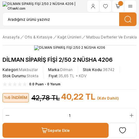
Anasayfa
Ofis & Kırtasiye
Kağıt Ürünleri
Matbuu Defterler Ve Evraklar
DİLMAN SİPARİŞ FİŞİ 2/50 2 NÜSHA 4206
Kategori
Makbuzlar
Marka
Dilman
Stok Kodu
36742
Stok Durumu
Stokta
Fiyat
35,65 TL + KDV
0.0 Puan - 0 Yorum
40,22 TL
42,78 TL
%6 İNDİRİM
(Kdv Dahil)
Sepete Ekle