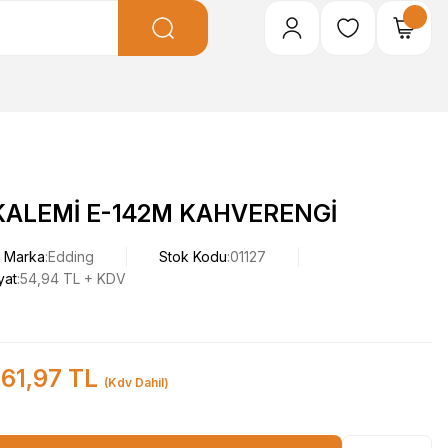
KALEMİ E-142M KAHVERENGİ
Marka
Edding
Stok Kodu
01127
yat
54,94 TL + KDV
61,97 TL
(Kdv Dahil)