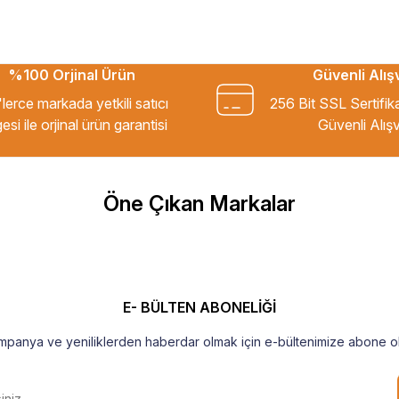
%100 Orjinal Ürün
Güvenli Alış
kkür ederim.
lerce markada yetkili satıcı
256 Bit SSL Sertifik
esi ile orjinal ürün garantisi
Güvenli Alışv
m Tavsiye ederim.
Öne Çıkan Markalar
şekkür ederim
E- BÜLTEN ABONELİĞİ
mpanya ve yeniliklerden haberdar olmak için e-bültenimize abone ol