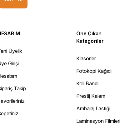
HESABIM
Öne Çıkan
Kategoriler
eni Üyelik
Klasörler
ye Girişi
Fotokopi Kağıdı
Hesabım
Koli Bandı
ipariş Takip
Prestij Kalem
avorileriniz
Ambalaj Lastiği
epetiniz
Diğer yorumları göster
Laminasyon Filmleri