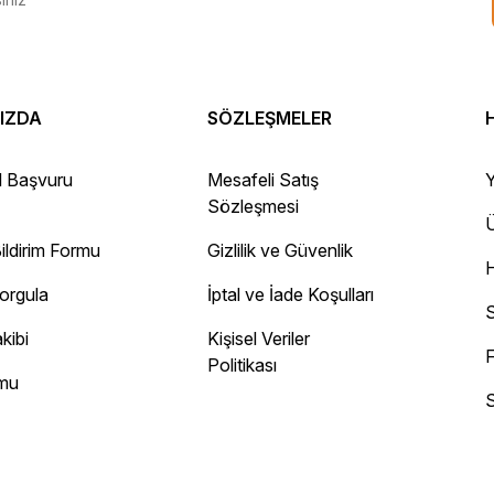
IZDA
SÖZLEŞMELER
 Gayet sağlam elime ulaştı ürünler.
l Başvuru
Mesafeli Satış
Y
Sözleşmesi
Ü
ildirim Formu
Gizlilik ve Güvenlik
ayını mesaj olarak geliyor.
Sorgula
İptal ve İade Koşulları
 site
S
kibi
Kişisel Veriler
F
Politikası
rmu
S