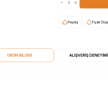
Paylaş
Fiyatı Dü
ÜRÜN BİLGİSİ
ALIŞVERİŞ DENEYİMİ
esekkur ederim. Başka alisverislerde