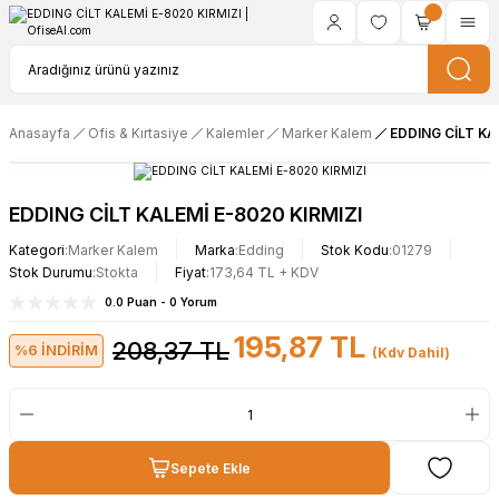
Anasayfa
Ofis & Kırtasiye
Kalemler
Marker Kalem
EDDING CİLT KA
EDDING CİLT KALEMİ E-8020 KIRMIZI
Kategori
Marker Kalem
Marka
Edding
Stok Kodu
01279
Stok Durumu
Stokta
Fiyat
173,64 TL + KDV
0.0 Puan - 0 Yorum
195,87 TL
208,37 TL
%6 İNDİRİM
(Kdv Dahil)
Sepete Ekle