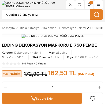
Anasayfa
Ofis & Kırtasiye
Kalemler
Dekorasyon kalemi
EDDING D
EDDING DEKORASYON MARKÖRÜ E-750 PEMBE
Kategori
Dekorasyon kalemi
Marka
Edding
Stok Kodu
01241
Stok Durumu
Stokta
Fiyat
144,08 TL + KDV
0.0 Puan - 0 Yorum
162,53 TL
172,90 TL
%6 İNDİRİM
(Kdv Dahil)
Sepete Ekle