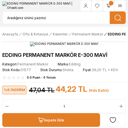
Anasayfa
Ofis & Kırtasiye
Kalemler
Permanent Markör
EDDING PE
EDDING PERMANENT MARKÖR E-300 MAVİ
Kategori
Permanent Markör
Marka
Edding
Stok Kodu
01577
Stok Durumu
Stokta
Fiyat
39,20 TL + KDV
0.0 Puan - 0 Yorum
44,22 TL
47,04 TL
%6 İNDİRİM
(Kdv Dahil)
Sepete Ekle