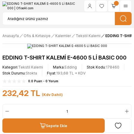
Anasayfa
Ofis & Kırtasiye
Kalemler
Tekstil Kalemi
EDDING T-SHIRT
EDDING T-SHIRT KALEMİ E-4600 5 Lİ BASIC 000
Kategori
Tekstil Kalemi
Marka
Edding
Stok Kodu
178460
Stok Durumu
Stokta
Fiyat
193,68 TL + KDV
0.0 Puan - 0 Yorum
232,42 TL
(Kdv Dahil)
Sepete Ekle