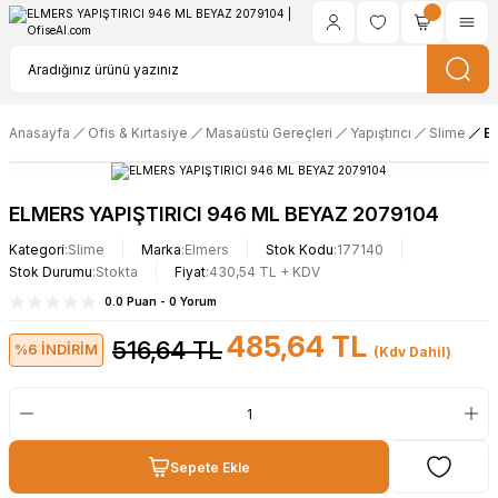
Anasayfa
Ofis & Kırtasiye
Masaüstü Gereçleri
Yapıştırıcı
Slime
E
ELMERS YAPIŞTIRICI 946 ML BEYAZ 2079104
Kategori
Slime
Marka
Elmers
Stok Kodu
177140
Stok Durumu
Stokta
Fiyat
430,54 TL + KDV
0.0 Puan - 0 Yorum
485,64 TL
516,64 TL
%6 İNDİRİM
(Kdv Dahil)
Sepete Ekle