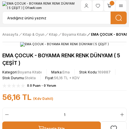
Anasayfa
Kitap & Oyun
Kitap
Boyama Kitabı
EMA ÇOCUK - BOYAMA
EMA ÇOCUK - BOYAMA RENK RENK DÜNYAM ( 5
ÇEŞİT )
Kategori
Boyama Kitabı
Marka
Ema
Stok Kodu
169887
Stok Durumu
Stokta
Fiyat
56,16 TL + KDV
0.0 Puan - 0 Yorum
56,16 TL
(Kdv Dahil)
Sepete Ekle