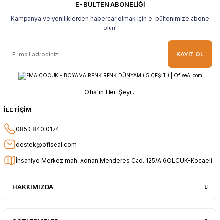
hediye ile geldi Teşekkür ederim Tavsiye
E- BÜLTEN ABONELİĞİ
ederim.
Kampanya ve yeniliklerden haberdar olmak için e-bültenimize abone
Ahmet Yılmaz | 29/04/2026
olun!
Hızlı ve kolay alışveriş, özenle
KAYIT OL
paketlenmiş, sorunsuz teslim aldım,
teşekkür ederim
O... A... | 10/02/2026
Ofis'in Her Şeyi...
Güvenilir ve hızlı buldum.
İLETİŞİM
HÜSEYİN KAHVE | 26/01/2026
0850 840 0174
Teşekkür ederim.
destek@ofiseal.com
E... Ö... | 14/01/2026
İhsaniye Merkez mah. Adnan Menderes Cad. 125/A GÖLCÜK-Kocaeli
uygun fiyat hızlı kargo
HAKKIMIZDA
Adil Birinci | 31/12/2025
Gayet başarılı ve ilgili firma. Fiyatları