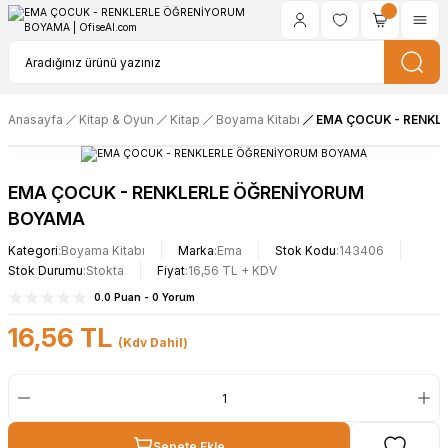
Anasayfa
Kitap & Oyun
Kitap
Boyama Kitabı
EMA ÇOCUK - RENKL
EMA ÇOCUK - RENKLERLE ÖĞRENİYORUM
BOYAMA
Kategori
Boyama Kitabı
Marka
Ema
Stok Kodu
143406
Stok Durumu
Stokta
Fiyat
16,56 TL + KDV
0.0 Puan - 0 Yorum
16,56 TL
(Kdv Dahil)
Sepete Ekle