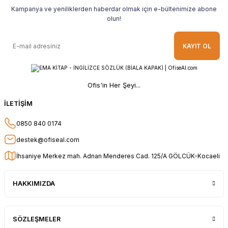
Kampanya ve yeniliklerden haberdar olmak için e-bültenimize abone
Ahmet Yılmaz | 29/04/2026
olun!
Hızlı ve kolay alışveriş, özenle
KAYIT OL
paketlenmiş, sorunsuz teslim aldım,
teşekkür ederim
O... A... | 10/02/2026
Ofis'in Her Şeyi...
Güvenilir ve hızlı buldum.
İLETİŞİM
HÜSEYİN KAHVE | 26/01/2026
0850 840 0174
Teşekkür ederim.
destek@ofiseal.com
E... Ö... | 14/01/2026
İhsaniye Merkez mah. Adnan Menderes Cad. 125/A GÖLCÜK-Kocaeli
uygun fiyat hızlı kargo
HAKKIMIZDA
Adil Birinci | 31/12/2025
Gayet başarılı ve ilgili firma. Fiyatları
SÖZLEŞMELER
uygun. Kargolama hızlı ve güvenli.