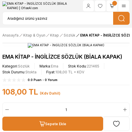
Anasayfa
Kitap & Oyun
Kitap
Sözlük
EMA KİTAP - İNGİLİZCE SÖZL
EMA KİTAP - İNGİLİZCE SÖZLÜK (BİALA KAPAK)
Kategori
Sözlük
Marka
Ema
Stok Kodu
221465
Stok Durumu
Stokta
Fiyat
108,00 TL + KDV
0.0 Puan - 0 Yorum
108,00 TL
(Kdv Dahil)
Sepete Ekle