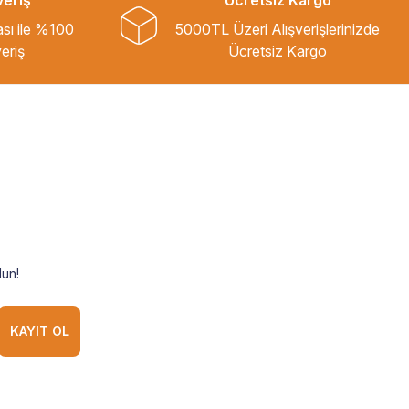
veriş
Ücretsiz Kargo
ası ile %100
5000TL Üzeri Alışverişlerinizde
eriş
Ücretsiz Kargo
un!
KAYIT OL