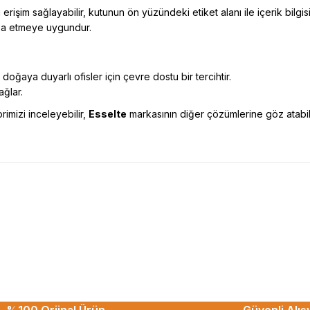
işim sağlayabilir, kutunun ön yüzündeki etiket alanı ile içerik bilgisi
aza etmeye uygundur.
oğaya duyarlı ofisler için çevre dostu bir tercihtir.
ağlar.
imizi inceleyebilir,
Esselte
markasının diğer çözümlerine göz atabili
esekkur ederim. Başka alisverislerde