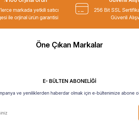
%100 Orjinal Ürün
Güvenli Alış
kkür ederim.
lerce markada yetkili satıcı
256 Bit SSL Sertifik
esi ile orjinal ürün garantisi
Güvenli Alışv
m Tavsiye ederim.
Öne Çıkan Markalar
şekkür ederim
E- BÜLTEN ABONELİĞİ
mpanya ve yeniliklerden haberdar olmak için e-bültenimize abone ol