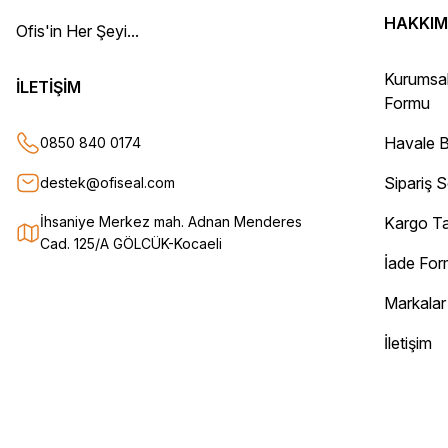
Adil Birinci | 31/12/2025
HAKKIM
Ofis'in Her Şeyi...
Gayet başarılı ve ilgili firma. Fiyatları uygun. Kargolama hızlı ve güvenli.
Kurumsa
Teşekkür ederim.
İLETİŞİM
Formu
Oğuz Urgan | 17/12/2025
Havale B
0850 840 0174
Kesinlikle herkese tavsiye ederim. Ürünü aldıktan sonra tüm sipariş det
Sipariş 
destek@ofiseal.com
Sorunsuz bir şekilde elimize ulaştı. Güvenle alışveriş yapabileceğiniz bir
Can Yurtseven | 06/12/2025
İhsaniye Merkez mah. Adnan Menderes
Kargo Ta
Cad. 125/A GÖLCÜK-Kocaeli
İade Fo
Deneyimini Paylaş
Markalar
İletişim