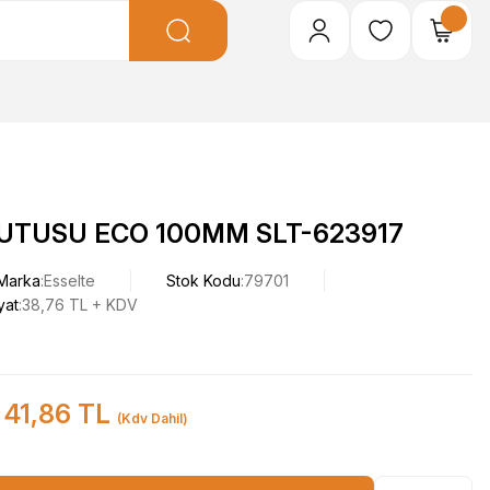
KUTUSU ECO 100MM SLT-623917
Marka
Esselte
Stok Kodu
79701
yat
38,76 TL + KDV
41,86 TL
(Kdv Dahil)