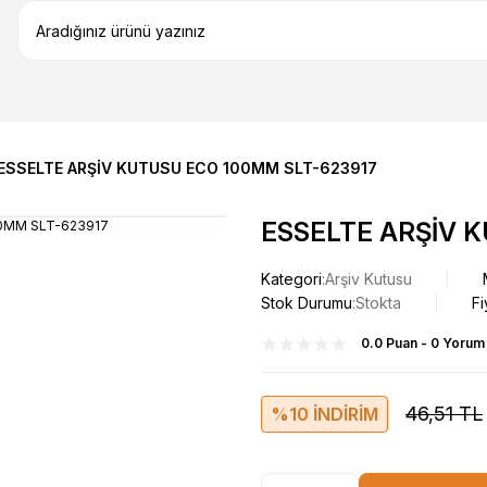
ESSELTE ARŞİV KUTUSU ECO 100MM SLT-623917
ESSELTE ARŞİV 
Kategori
Arşiv Kutusu
Stok Durumu
Stokta
Fi
0.0 Puan - 0 Yorum
46,51 TL
%10 İNDİRİM