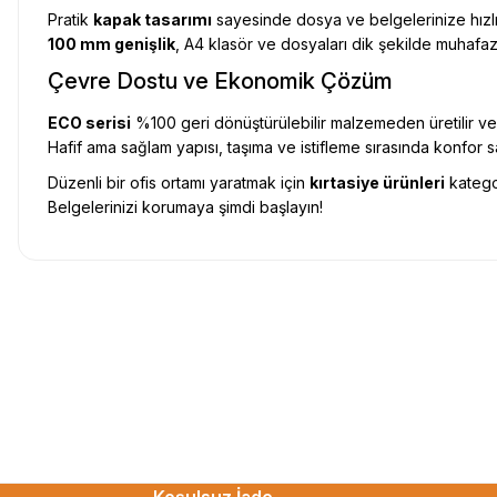
Pratik
kapak tasarımı
sayesinde dosya ve belgelerinize hızlı er
100 mm genişlik
, A4 klasör ve dosyaları dik şekilde muhaf
Çevre Dostu ve Ekonomik Çözüm
ECO serisi
%100 geri dönüştürülebilir malzemeden üretilir ve d
Hafif ama sağlam yapısı, taşıma ve istifleme sırasında konfor s
Düzenli bir ofis ortamı yaratmak için
kırtasiye ürünleri
kategor
Belgelerinizi korumaya şimdi başlayın!
Uygun fiyat, itinali ve hizli gonderim, ayrica nazik hediyeniz icin cok t
gorusmek uzere, hayirli ve bol kazanclar dilerim.
İbrahim Ertuğrul ARSLANOĞLU | 27/06/2026
Siparişten teslime kadar herşey çok seriydi, teşekkür ederim
ÖZGÜR DOĞAN | 15/06/2026