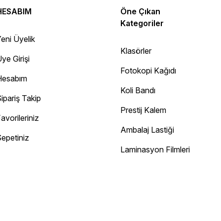
HESABIM
Öne Çıkan
Kategoriler
eni Üyelik
Klasörler
ye Girişi
Fotokopi Kağıdı
Hesabım
Koli Bandı
ipariş Takip
Prestij Kalem
avorileriniz
Ambalaj Lastiği
epetiniz
Diğer yorumları göster
Laminasyon Filmleri