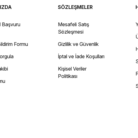
IZDA
SÖZLEŞMELER
 Gayet sağlam elime ulaştı ürünler.
l Başvuru
Mesafeli Satış
Y
Sözleşmesi
Ü
ildirim Formu
Gizlilik ve Güvenlik
ayını mesaj olarak geliyor.
Sorgula
İptal ve İade Koşulları
 site
S
kibi
Kişisel Veriler
F
Politikası
rmu
S