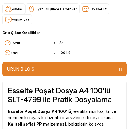
Paylaş
Fiyatı Düşünce Haber Ver
Tavsiye Et
Yorum Yaz
Öne Çıkan Özellikler
:
A4
Boyut
:
100 Lü
Adet
ÜRÜN BİLGİSİ
Esselte Poşet Dosya A4 100'lü
SLT-4799 ile Pratik Dosyalama
Esselte Poşet Dosya A4 100'lü
, evraklarınızı toz, kir ve
nemden koruyarak düzenli bir arşivleme deneyimi sunar.
Kaliteli şeffaf PP malzemesi
, belgelerin kolayca