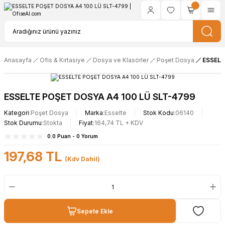
Anasayfa
Ofis & Kırtasiye
Dosya ve Klasörler
Poşet Dosya
ESSELT
ESSELTE POŞET DOSYA A4 100 LÜ SLT-4799
Kategori
Poşet Dosya
Marka
Esselte
Stok Kodu
06140
Stok Durumu
Stokta
Fiyat
164,74 TL + KDV
0.0 Puan - 0 Yorum
197,68 TL
(Kdv Dahil)
Sepete Ekle