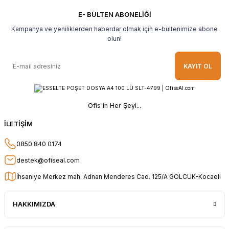
Gayet güzel paketlenmiş Ve güzel bir
hediye ile geldi Teşekkür ederim Tavsiye
E- BÜLTEN ABONELİĞİ
ederim.
Kampanya ve yeniliklerden haberdar olmak için e-bültenimize abone
Ahmet Yılmaz | 29/04/2026
olun!
Hızlı ve kolay alışveriş, özenle
KAYIT OL
paketlenmiş, sorunsuz teslim aldım,
teşekkür ederim
O... A... | 10/02/2026
Ofis'in Her Şeyi...
Güvenilir ve hızlı buldum.
İLETİŞİM
HÜSEYİN KAHVE | 26/01/2026
0850 840 0174
Teşekkür ederim.
destek@ofiseal.com
E... Ö... | 14/01/2026
İhsaniye Merkez mah. Adnan Menderes Cad. 125/A GÖLCÜK-Kocaeli
uygun fiyat hızlı kargo
HAKKIMIZDA
Adil Birinci | 31/12/2025