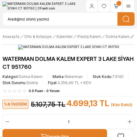
Anasayfa
Ofis & Kırtasiye
Kalemler
Prestij Kalem
Dolma Kalem
W
WATERMAN DOLMA KALEM EXPERT 3 LAKE SİYAH
CT 951760
Kategori
Dolma Kalem
Marka
Waterman
Stok Kodu
73140
Stok Durumu
Stokta
Fiyat
4.256,46 TL + KDV
0.0 Puan - 0 Yorum
4.699,13 TL
5.107,75 TL
%8 İNDİRİM
(Kdv Dahil)
Sepete Ekle