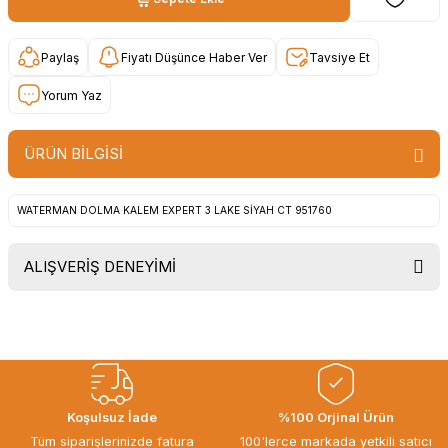
Paylaş
Fiyatı Düşünce Haber Ver
Tavsiye Et
Yorum Yaz
ÜRÜN BİLGİSİ
WATERMAN DOLMA KALEM EXPERT 3 LAKE SİYAH CT 951760
ALIŞVERİŞ DENEYİMİ
Uygun fiyat, itinali ve hizli gonderim,
ayrica nazik hediyeniz icin cok
tesekkur ederim. Başka alisverislerde
gorusmek uzere, hayirli ve bol
kazanclar dilerim.
İbrahim Ertuğrul ARSLANOĞLU |
Koşulsuz İade
%100 Orjinal Ürün
27/06/2026
Tüm siparişlerinizde fatura
100'lerce markada yetkili satıcı