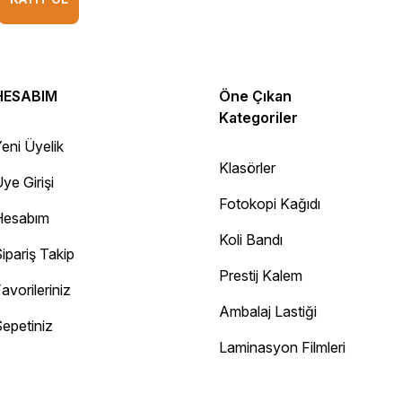
HESABIM
Öne Çıkan
Kategoriler
eni Üyelik
Klasörler
ye Girişi
Fotokopi Kağıdı
Hesabım
Koli Bandı
ipariş Takip
Prestij Kalem
avorileriniz
Ambalaj Lastiği
epetiniz
Diğer yorumları göster
Laminasyon Filmleri