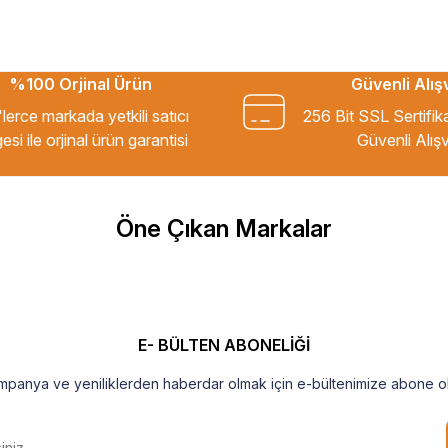
%100 Orjinal Ürün
Güvenli Alış
kkür ederim.
lerce markada yetkili satıcı
256 Bit SSL Sertifik
esi ile orjinal ürün garantisi
Güvenli Alışv
m Tavsiye ederim.
Öne Çıkan Markalar
şekkür ederim
E- BÜLTEN ABONELİĞİ
mpanya ve yeniliklerden haberdar olmak için e-bültenimize abone ol