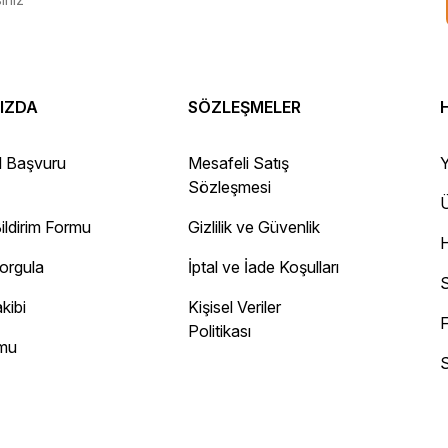
IZDA
SÖZLEŞMELER
 Gayet sağlam elime ulaştı ürünler.
l Başvuru
Mesafeli Satış
Y
Sözleşmesi
Ü
ildirim Formu
Gizlilik ve Güvenlik
ayını mesaj olarak geliyor.
Sorgula
İptal ve İade Koşulları
 site
S
kibi
Kişisel Veriler
F
Politikası
rmu
S