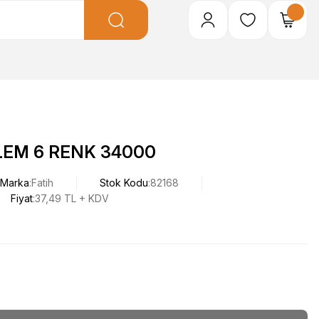
LEM 6 RENK 34000
Marka
Fatih
Stok Kodu
82168
Fiyat
37,49 TL + KDV