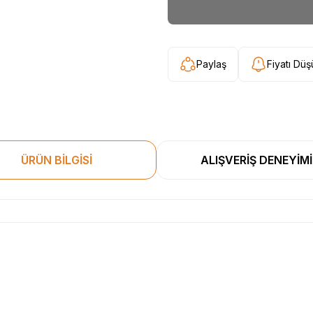
Paylaş
Fiyatı Dü
ÜRÜN BİLGİSİ
ALIŞVERİŞ DENEYİMİ
esekkur ederim. Başka alisverislerde