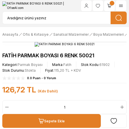
Anasayfa
Ofis & Kırtasiye
Sanatsal Malzemeler
Boya Malzemeleri
FATİH PARMAK BOYASI 6 RENK 50021
Kategori
Parmak Boyası
Marka
Fatih
Stok Kodu
61902
Stok Durumu
Stokta
Fiyat
115,20 TL + KDV
0.0 Puan - 0 Yorum
126,72 TL
(Kdv Dahil)
Sepete Ekle