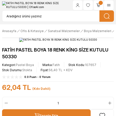
Anasayfa
Ofis & Kırtasiye
Sanatsal Malzemeler
Boya Malzemeleri
FATİH PASTEL BOYA 18 RENK KİNG SİZE KUTULU
50330
Kategori
Pastel Boya
Marka
Fatih
Stok Kodu
107657
Stok Durumu
Stokta
Fiyat
56,40 TL + KDV
0.0 Puan - 0 Yorum
62,04 TL
(Kdv Dahil)
Sepete Ekle