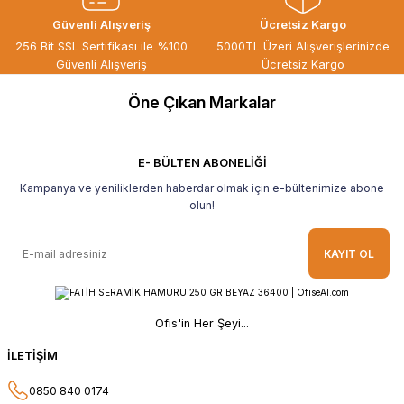
ÖZGÜR DOĞAN | 15/06/2026
Güvenli Alışveriş
Ücretsiz Kargo
Kaliteli ürün, güvenli alışveriş ve
256 Bit SSL Sertifikası ile %100
5000TL Üzeri Alışverişlerinizde
göndermiş olduğunuz hediye için
Güvenli Alışveriş
Ücretsiz Kargo
teşekkür ederim.
Öne Çıkan Markalar
B... H... | 19/05/2026
Gayet güzel paketlenmiş Ve güzel bir
hediye ile geldi Teşekkür ederim Tavsiye
E- BÜLTEN ABONELİĞİ
ederim.
Kampanya ve yeniliklerden haberdar olmak için e-bültenimize abone
Ahmet Yılmaz | 29/04/2026
olun!
Hızlı ve kolay alışveriş, özenle
KAYIT OL
paketlenmiş, sorunsuz teslim aldım,
teşekkür ederim
O... A... | 10/02/2026
Ofis'in Her Şeyi...
Güvenilir ve hızlı buldum.
İLETİŞİM
HÜSEYİN KAHVE | 26/01/2026
0850 840 0174