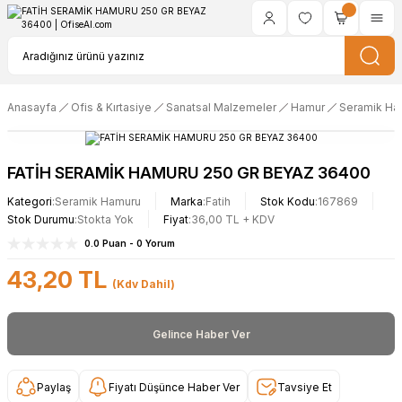
Anasayfa
Ofis & Kırtasiye
Sanatsal Malzemeler
Hamur
Seramik Ha
FATİH SERAMİK HAMURU 250 GR BEYAZ 36400
Kategori
Seramik Hamuru
Marka
Fatih
Stok Kodu
167869
Stok Durumu
Stokta Yok
Fiyat
36,00 TL + KDV
0.0 Puan - 0 Yorum
43,20 TL
(Kdv Dahil)
Gelince Haber Ver
Paylaş
Fiyatı Düşünce Haber Ver
Tavsiye Et