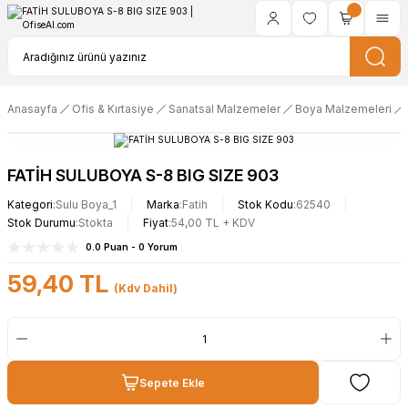
Anasayfa
Ofis & Kırtasiye
Sanatsal Malzemeler
Boya Malzemeleri
FATİH SULUBOYA S-8 BIG SIZE 903
Kategori
Sulu Boya_1
Marka
Fatih
Stok Kodu
62540
Stok Durumu
Stokta
Fiyat
54,00 TL + KDV
0.0 Puan - 0 Yorum
59,40 TL
(Kdv Dahil)
Sepete Ekle