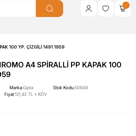
AK 100 YP. ÇİZGİLİ 1491 1959
ROMO A4 SPİRALLİ PP KAPAK 100
1959
Marka
Gıpta
Stok Kodu
50949
Fiyat
131,42 TL + KDV