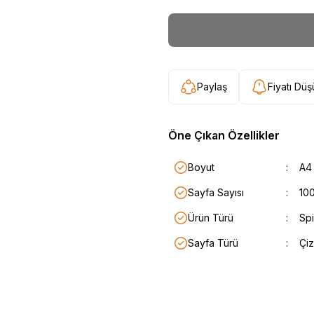
Paylaş
Fiyatı Dü
Öne Çıkan Özellikler
Boyut
:
A4
Sayfa Sayısı
:
100
Ürün Türü
:
Spir
Sayfa Türü
:
Çiz