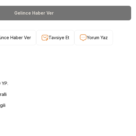
Gelince Haber Ver
şünce Haber Ver
Tavsiye Et
Yorum Yaz
 YP.
alli
gili