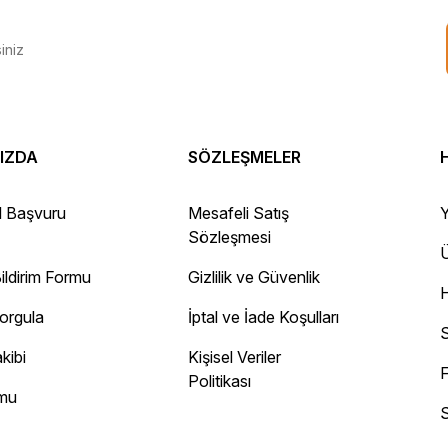
IZDA
SÖZLEŞMELER
 Gayet sağlam elime ulaştı ürünler.
l Başvuru
Mesafeli Satış
Y
Sözleşmesi
Ü
ildirim Formu
Gizlilik ve Güvenlik
ayını mesaj olarak geliyor.
Sorgula
İptal ve İade Koşulları
 site
S
kibi
Kişisel Veriler
F
Politikası
rmu
S