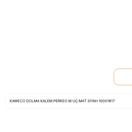
KAWECO DOLMA KALEM PERKEO M UÇ MAT SİYAH 10001817
Uygun fiyat, itinali ve hizli gonderim, ayrica nazik hediyeniz icin cok t
gorusmek uzere, hayirli ve bol kazanclar dilerim.
İbrahim Ertuğrul ARSLANOĞLU | 27/06/2026