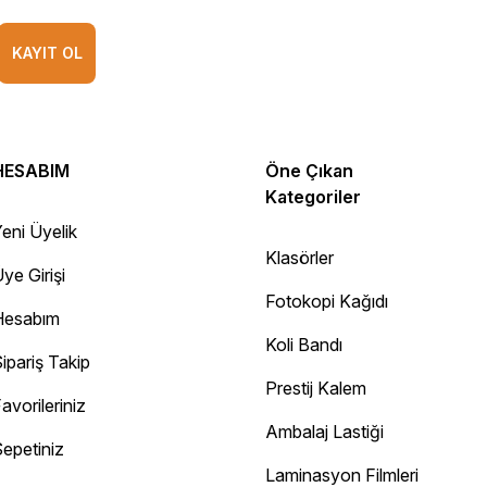
KAYIT OL
HESABIM
Öne Çıkan
Kategoriler
eni Üyelik
Klasörler
ye Girişi
Fotokopi Kağıdı
Hesabım
Koli Bandı
ipariş Takip
Prestij Kalem
avorileriniz
Ambalaj Lastiği
epetiniz
Diğer yorumları göster
Laminasyon Filmleri