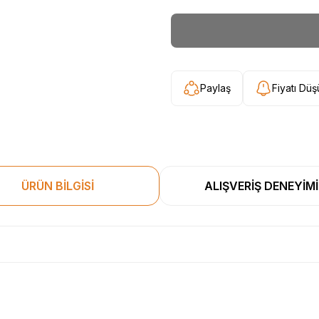
Paylaş
Fiyatı Dü
ÜRÜN BİLGİSİ
ALIŞVERİŞ DENEYİMİ
esekkur ederim. Başka alisverislerde