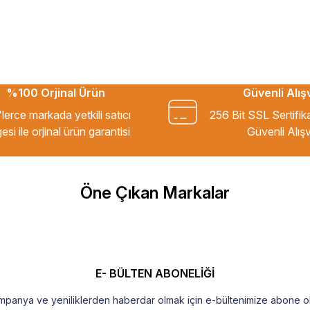
%100 Orjinal Ürün
Güvenli Alış
kkür ederim.
lerce markada yetkili satıcı
256 Bit SSL Sertifik
esi ile orjinal ürün garantisi
Güvenli Alışv
m Tavsiye ederim.
Öne Çıkan Markalar
şekkür ederim
E- BÜLTEN ABONELİĞİ
mpanya ve yeniliklerden haberdar olmak için e-bültenimize abone ol