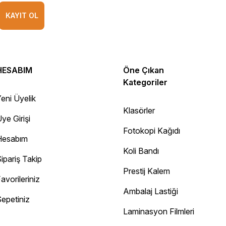
KAYIT OL
HESABIM
Öne Çıkan
Kategoriler
eni Üyelik
Klasörler
ye Girişi
Fotokopi Kağıdı
Hesabım
Koli Bandı
ipariş Takip
Prestij Kalem
avorileriniz
Ambalaj Lastiği
epetiniz
Diğer yorumları göster
Laminasyon Filmleri