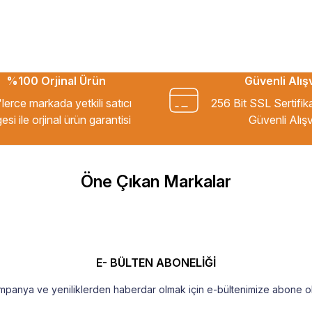
%100 Orjinal Ürün
Güvenli Alış
kkür ederim.
lerce markada yetkili satıcı
256 Bit SSL Sertifik
esi ile orjinal ürün garantisi
Güvenli Alışv
m Tavsiye ederim.
Öne Çıkan Markalar
şekkür ederim
E- BÜLTEN ABONELİĞİ
mpanya ve yeniliklerden haberdar olmak için e-bültenimize abone ol