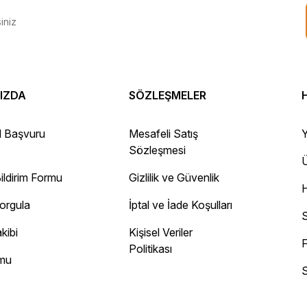
IZDA
SÖZLEŞMELER
 Gayet sağlam elime ulaştı ürünler.
l Başvuru
Mesafeli Satış
Y
Sözleşmesi
Ü
ildirim Formu
Gizlilik ve Güvenlik
ayını mesaj olarak geliyor.
Sorgula
İptal ve İade Koşulları
 site
S
kibi
Kişisel Veriler
F
Politikası
rmu
S