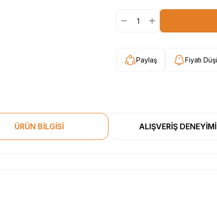
Paylaş
Fiyatı Dü
ÜRÜN BİLGİSİ
ALIŞVERİŞ DENEYİMİ
esekkur ederim. Başka alisverislerde