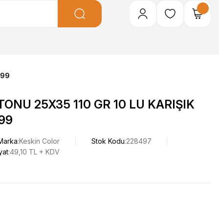
-99
ONU 25X35 110 GR 10 LU KARIŞIK
99
Marka
Keskin Color
Stok Kodu
228497
yat
49,10 TL + KDV