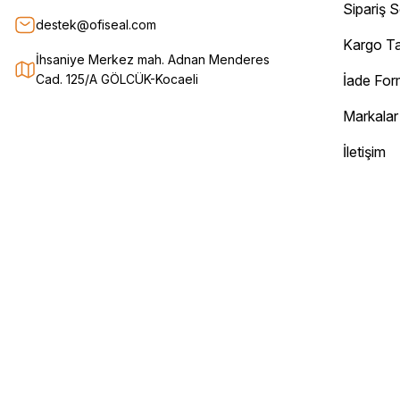
Sipariş 
Sorunsuz bir şekilde elimize ulaştı. Güvenle alışveriş yapabileceğiniz bir
destek@ofiseal.com
Can Yurtseven | 06/12/2025
Kargo Ta
İhsaniye Merkez mah. Adnan Menderes
Cad. 125/A GÖLCÜK-Kocaeli
İade Fo
Deneyimini Paylaş
Markalar
İletişim