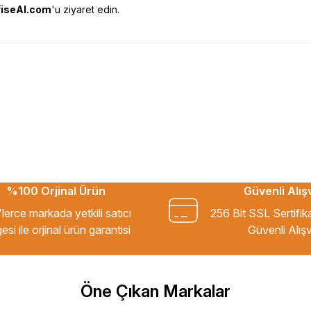
fiseAl.com
'u ziyaret edin.
esekkur ederim. Başka alisverislerde
%100 Orjinal Ürün
Güvenli Alış
kkür ederim.
lerce markada yetkili satıcı
256 Bit SSL Sertifik
esi ile orjinal ürün garantisi
Güvenli Alışv
m Tavsiye ederim.
Öne Çıkan Markalar
şekkür ederim