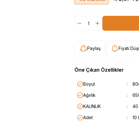
Paylaş
Fiyatı Dü
Öne Çıkan Özellikler
Boyut
:
80
Ağırlık
:
65
KALINLIK
:
40
Adet
:
10 