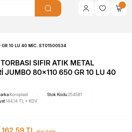
0 GR 10 LU 40 MİC. ST01500534
TORBASI SIFIR ATIK METAL
Rİ JUMBO 80x110 650 GR 10 LU 40
arka
Koroplast
Stok Kodu
254581
yat
144,14 TL + KDV
162,59 TL
(Kdv Dahil)