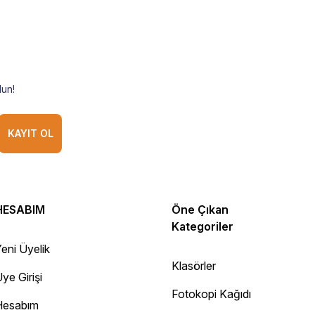
un!
KAYIT OL
HESABIM
Öne Çıkan
Kategoriler
eni Üyelik
Klasörler
ye Girişi
Fotokopi Kağıdı
Hesabım