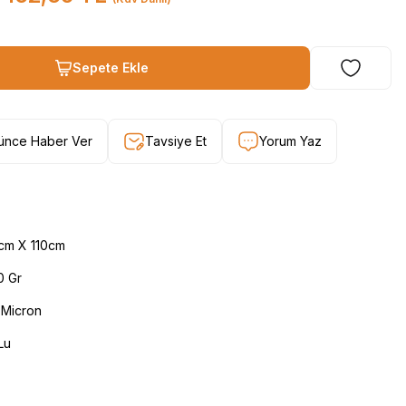
Sepete Ekle
şünce Haber Ver
Tavsiye Et
Yorum Yaz
cm X 110cm
0 Gr
 Micron
Lu