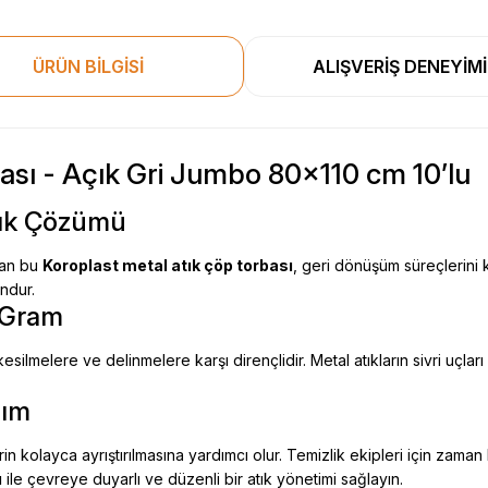
ÜRÜN BİLGİSİ
ALIŞVERİŞ DENEYİMİ
rbası - Açık Gri Jumbo 80x110 cm 10’lu
Atık Çözümü
anan bu
Koroplast metal atık çöp torbası
, geri dönüşüm süreçlerini 
ndur.
0 Gram
silmelere ve delinmelere karşı dirençlidir. Metal atıkların sivri uçlar
nım
erin kolayca ayrıştırılmasına yardımcı olur. Temizlik ekipleri için zaman
ı
ile çevreye duyarlı ve düzenli bir atık yönetimi sağlayın.