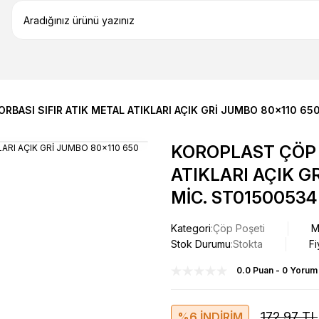
BASI SIFIR ATIK METAL ATIKLARI AÇIK GRİ JUMBO 80x110 65
KOROPLAST ÇÖP 
ATIKLARI AÇIK G
MİC. ST01500534
Kategori
Çöp Poşeti
M
Stok Durumu
Stokta
Fi
0.0 Puan - 0 Yorum
172,97 TL
%6 İNDİRİM