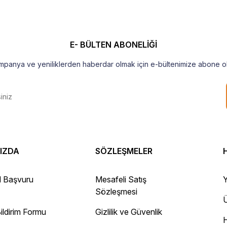
E- BÜLTEN ABONELİĞİ
mpanya ve yeniliklerden haberdar olmak için e-bültenimize abone ol
IZDA
SÖZLEŞMELER
 Gayet sağlam elime ulaştı ürünler.
l Başvuru
Mesafeli Satış
Y
Sözleşmesi
Ü
ildirim Formu
Gizlilik ve Güvenlik
ayını mesaj olarak geliyor.