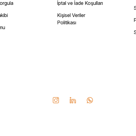
Sorgula
İptal ve İade Koşulları
 site
S
kibi
Kişisel Veriler
F
Politikası
rmu
S