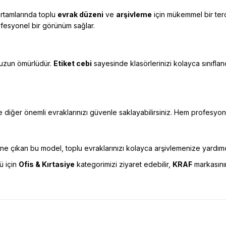
rtamlarında toplu
evrak düzeni
ve
arşivleme
için mükemmel bir terc
ofesyonel bir görünüm sağlar.
e uzun ömürlüdür.
Etiket cebi
sayesinde klasörlerinizi kolayca sınıflandı
 diğer önemli evraklarınızı güvenle saklayabilirsiniz. Hem profesyon
öne çıkan bu model, toplu evraklarınızı kolayca arşivlemenize yardımc
ü için
Ofis & Kırtasiye
kategorimizi ziyaret edebilir,
KRAF
markasının
esekkur ederim. Başka alisverislerde