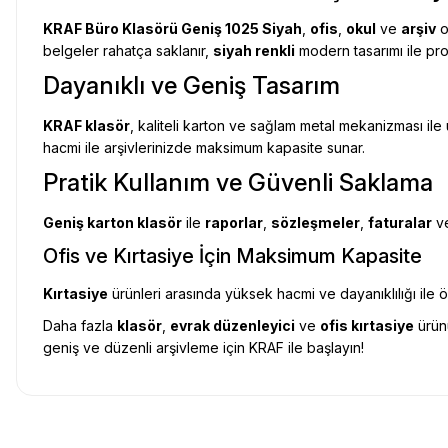
KRAF Büro Klasörü Geniş 1025 Siyah
,
ofis
,
okul
ve
arşiv
o
belgeler rahatça saklanır,
siyah renkli
modern tasarımı ile pr
Dayanıklı ve Geniş Tasarım
KRAF klasör
, kaliteli karton ve sağlam metal mekanizması il
hacmi ile arşivlerinizde maksimum kapasite sunar.
Pratik Kullanım ve Güvenli Saklama
Geniş karton klasör
ile
raporlar
,
sözleşmeler
,
faturalar
ve
Ofis ve Kırtasiye İçin Maksimum Kapasite
Kırtasiye
ürünleri arasında yüksek hacmi ve dayanıklılığı ile 
Daha fazla
klasör
,
evrak düzenleyici
ve
ofis kırtasiye
ürün
geniş ve düzenli arşivleme için KRAF ile başlayın!
Uygun fiyat, itinali ve hizli gonderim, ayrica nazik hediyeniz icin cok t
gorusmek uzere, hayirli ve bol kazanclar dilerim.