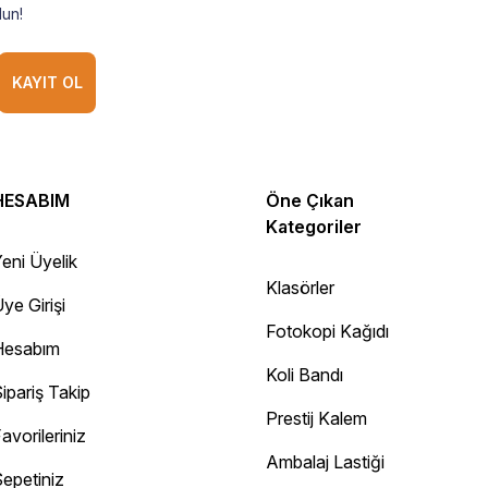
un!
KAYIT OL
HESABIM
Öne Çıkan
Kategoriler
eni Üyelik
Klasörler
ye Girişi
Fotokopi Kağıdı
Hesabım
Koli Bandı
ipariş Takip
Prestij Kalem
avorileriniz
Ambalaj Lastiği
epetiniz
Diğer yorumları göster