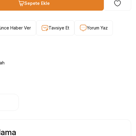
Sepete Ekle
şünce Haber Ver
Tavsiye Et
Yorum Yaz
yah
klama