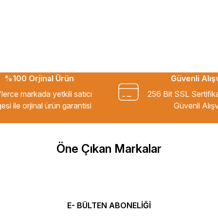
%100 Orjinal Ürün
Güvenli Alış
kkür ederim.
lerce markada yetkili satıcı
256 Bit SSL Sertifik
esi ile orjinal ürün garantisi
Güvenli Alışv
m Tavsiye ederim.
Öne Çıkan Markalar
şekkür ederim
E- BÜLTEN ABONELİĞİ