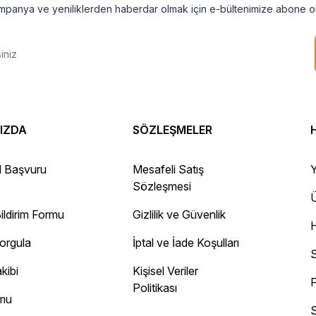
mpanya ve yeniliklerden haberdar olmak için e-bültenimize abone ol
IZDA
SÖZLEŞMELER
 Gayet sağlam elime ulaştı ürünler.
l Başvuru
Mesafeli Satış
Y
Sözleşmesi
Ü
ildirim Formu
Gizlilik ve Güvenlik
ayını mesaj olarak geliyor.
Sorgula
İptal ve İade Koşulları
 site
S
kibi
Kişisel Veriler
F
Politikası
rmu
S