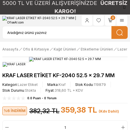
5000 TL VE ÜZERİ ALIŞVERİŞİNİZDE
ÜCRETSİZ
KARGO!
0
Anasayfa
Ofis & Kırtasiye
Kağıt Ürünleri
Etiketleme Ürünleri
Lazer E
KRAF LASER ETİKET KF-2040 52.5 x 29.7 MM
Kategori
Lazer Etiket
Marka
Kraf
Stok Kodu
119879
Stok Durumu
Stokta
Fiyat
318,60 TL + KDV
0.0 Puan - 0 Yorum
359,38 TL
382,32 TL
%6 İNDİRİM
(Kdv Dahil)