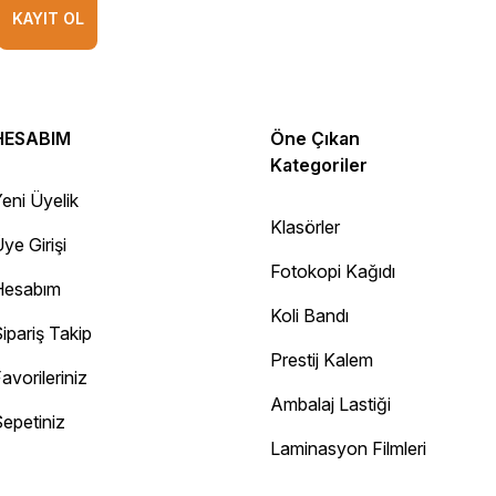
KAYIT OL
HESABIM
Öne Çıkan
Kategoriler
eni Üyelik
Klasörler
ye Girişi
Fotokopi Kağıdı
Hesabım
Koli Bandı
ipariş Takip
Prestij Kalem
avorileriniz
Ambalaj Lastiği
epetiniz
Diğer yorumları göster
Laminasyon Filmleri