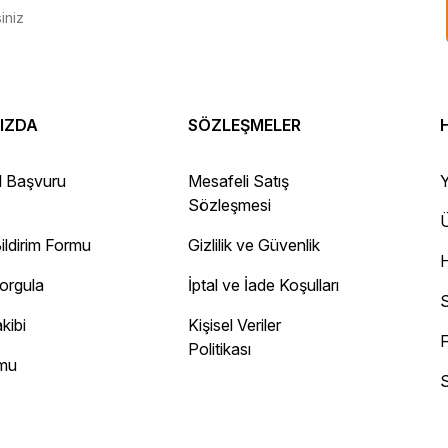
IZDA
SÖZLEŞMELER
 Gayet sağlam elime ulaştı ürünler.
l Başvuru
Mesafeli Satış
Y
Sözleşmesi
Ü
ildirim Formu
Gizlilik ve Güvenlik
ayını mesaj olarak geliyor.
Sorgula
İptal ve İade Koşulları
 site
S
kibi
Kişisel Veriler
F
Politikası
rmu
S