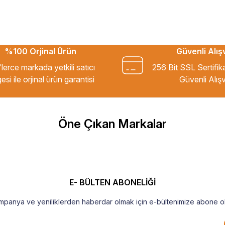
%100 Orjinal Ürün
Güvenli Alış
kkür ederim.
lerce markada yetkili satıcı
256 Bit SSL Sertifik
esi ile orjinal ürün garantisi
Güvenli Alışv
m Tavsiye ederim.
Öne Çıkan Markalar
şekkür ederim
E- BÜLTEN ABONELİĞİ
mpanya ve yeniliklerden haberdar olmak için e-bültenimize abone ol