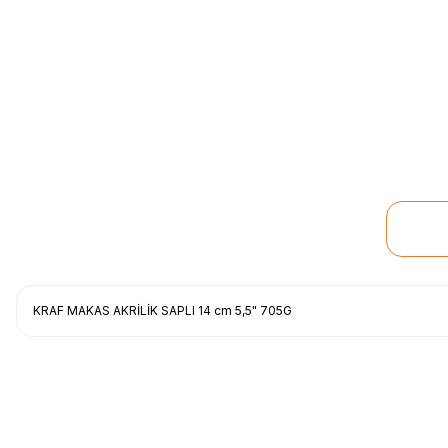
KRAF MAKAS AKRİLİK SAPLI 14 cm 5,5" 705G
Uygun fiyat, itinali ve hizli gonderim, ayrica nazik hediyeniz icin cok t
gorusmek uzere, hayirli ve bol kazanclar dilerim.
İbrahim Ertuğrul ARSLANOĞLU | 27/06/2026