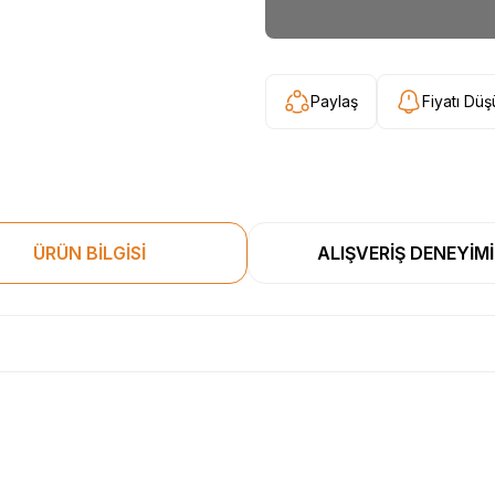
Paylaş
Fiyatı Dü
ÜRÜN BİLGİSİ
ALIŞVERİŞ DENEYİMİ
esekkur ederim. Başka alisverislerde