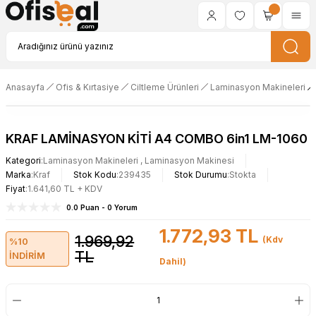
Anasayfa
Ofis & Kırtasiye
Ciltleme Ürünleri
Laminasyon Makineleri
KRAF LAMİNASYON KİTİ A4 COMBO 6in1 LM-1060
Kategori
Laminasyon Makineleri
,
Laminasyon Makinesi
Marka
Kraf
Stok Kodu
239435
Stok Durumu
Stokta
Fiyat
1.641,60 TL + KDV
0.0 Puan - 0 Yorum
1.772,93 TL
1.969,92
(Kdv
%10
TL
İNDİRİM
Dahil)