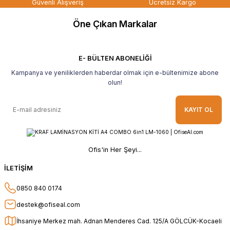
Güvenli Alışveriş
Ücretsiz Kargo
teşekkür ederim.
Öne Çıkan Markalar
B... H... | 19/05/2026
Gayet güzel paketlenmiş Ve güzel bir
hediye ile geldi Teşekkür ederim Tavsiye
E- BÜLTEN ABONELİĞİ
ederim.
Kampanya ve yeniliklerden haberdar olmak için e-bültenimize abone
Ahmet Yılmaz | 29/04/2026
olun!
Hızlı ve kolay alışveriş, özenle
KAYIT OL
paketlenmiş, sorunsuz teslim aldım,
teşekkür ederim
O... A... | 10/02/2026
Ofis'in Her Şeyi...
Güvenilir ve hızlı buldum.
İLETİŞİM
HÜSEYİN KAHVE | 26/01/2026
0850 840 0174
Teşekkür ederim.
destek@ofiseal.com
E... Ö... | 14/01/2026
İhsaniye Merkez mah. Adnan Menderes Cad. 125/A GÖLCÜK-Kocaeli