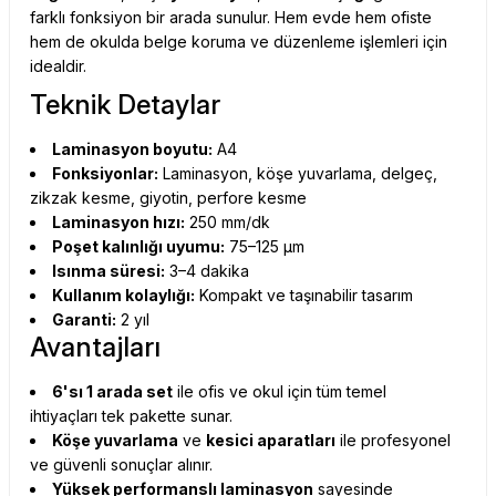
farklı fonksiyon bir arada sunulur. Hem evde hem ofiste
hem de okulda belge koruma ve düzenleme işlemleri için
idealdir.
Teknik Detaylar
Laminasyon boyutu:
A4
Fonksiyonlar:
Laminasyon, köşe yuvarlama, delgeç,
zikzak kesme, giyotin, perfore kesme
Laminasyon hızı:
250 mm/dk
Poşet kalınlığı uyumu:
75–125 µm
Isınma süresi:
3–4 dakika
Kullanım kolaylığı:
Kompakt ve taşınabilir tasarım
Garanti:
2 yıl
Avantajları
6'sı 1 arada set
ile ofis ve okul için tüm temel
ihtiyaçları tek pakette sunar.
Köşe yuvarlama
ve
kesici aparatları
ile profesyonel
ve güvenli sonuçlar alınır.
Yüksek performanslı laminasyon
sayesinde