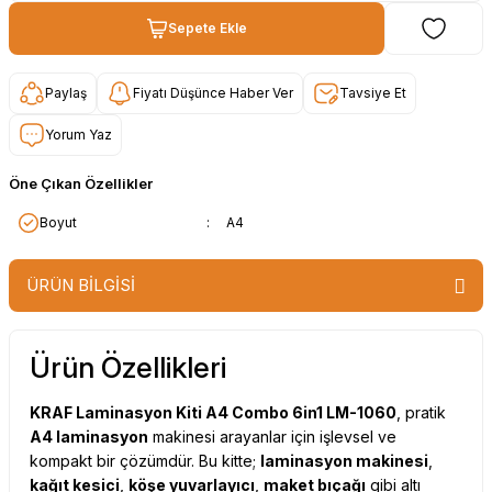
Sepete Ekle
Paylaş
Fiyatı Düşünce Haber Ver
Tavsiye Et
Yorum Yaz
Öne Çıkan Özellikler
:
A4
Boyut
ÜRÜN BİLGİSİ
Ürün Özellikleri
KRAF Laminasyon Kiti A4 Combo 6in1 LM-1060
, pratik
A4 laminasyon
makinesi arayanlar için işlevsel ve
kompakt bir çözümdür. Bu kitte;
laminasyon makinesi
,
kağıt kesici
,
köşe yuvarlayıcı
,
maket bıçağı
gibi altı