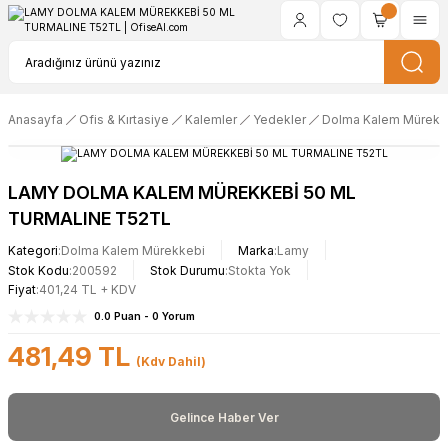
Anasayfa
Ofis & Kırtasiye
Kalemler
Yedekler
Dolma Kalem Mürekk
LAMY DOLMA KALEM MÜREKKEBİ 50 ML
TURMALINE T52TL
Kategori
Dolma Kalem Mürekkebi
Marka
Lamy
Stok Kodu
200592
Stok Durumu
Stokta Yok
Fiyat
401,24 TL + KDV
0.0 Puan - 0 Yorum
481,49 TL
(Kdv Dahil)
Gelince Haber Ver