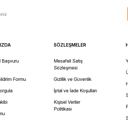
IZDA
SÖZLEŞMELER
 Gayet sağlam elime ulaştı ürünler.
l Başvuru
Mesafeli Satış
Y
Sözleşmesi
Ü
ildirim Formu
Gizlilik ve Güvenlik
ayını mesaj olarak geliyor.
Sorgula
İptal ve İade Koşulları
 site
S
kibi
Kişisel Veriler
F
Politikası
rmu
S