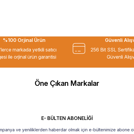
%100 Orjinal Ürün
Güvenli Alış
kkür ederim.
lerce markada yetkili satıcı
256 Bit SSL Sertifik
esi ile orjinal ürün garantisi
Güvenli Alışv
m Tavsiye ederim.
Öne Çıkan Markalar
şekkür ederim
E- BÜLTEN ABONELİĞİ
mpanya ve yeniliklerden haberdar olmak için e-bültenimize abone ol