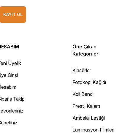
KAYIT OL
HESABIM
Öne Çıkan
Kategoriler
eni Üyelik
Klasörler
ye Girişi
Fotokopi Kağıdı
Hesabım
Koli Bandı
ipariş Takip
Prestij Kalem
avorileriniz
Ambalaj Lastiği
epetiniz
Diğer yorumları göster
Laminasyon Filmleri