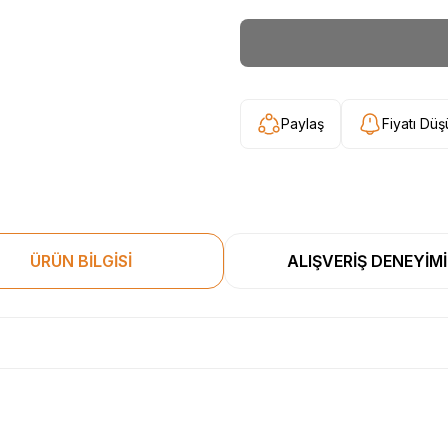
Paylaş
Fiyatı Dü
ÜRÜN BİLGİSİ
ALIŞVERİŞ DENEYİMİ
esekkur ederim. Başka alisverislerde