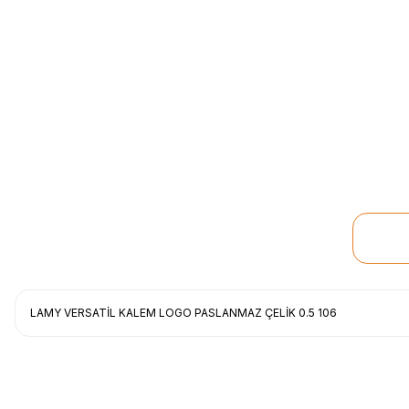
LAMY VERSATİL KALEM LOGO PASLANMAZ ÇELİK 0.5 106
Uygun fiyat, itinali ve hizli gonderim, ayrica nazik hediyeniz icin cok t
gorusmek uzere, hayirli ve bol kazanclar dilerim.
İbrahim Ertuğrul ARSLANOĞLU | 27/06/2026