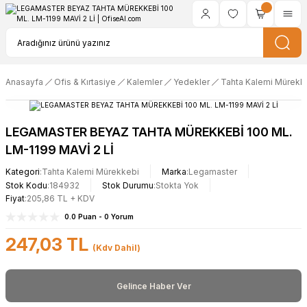
Anasayfa
Ofis & Kırtasiye
Kalemler
Yedekler
Tahta Kalemi Mürekk
LEGAMASTER BEYAZ TAHTA MÜREKKEBİ 100 ML.
LM-1199 MAVİ 2 Lİ
Kategori
Tahta Kalemi Mürekkebi
Marka
Legamaster
Stok Kodu
184932
Stok Durumu
Stokta Yok
Fiyat
205,86 TL + KDV
0.0 Puan - 0 Yorum
247,03 TL
(Kdv Dahil)
Gelince Haber Ver