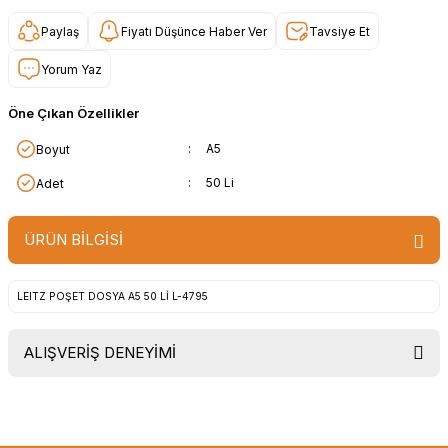
Paylaş
Fiyatı Düşünce Haber Ver
Tavsiye Et
Yorum Yaz
Öne Çıkan Özellikler
:
A5
Boyut
:
50 Li
Adet
ÜRÜN BİLGİSİ
LEITZ POŞET DOSYA A5 50 Lİ L-4795
ALIŞVERİŞ DENEYİMİ
Uygun fiyat, itinali ve hizli gonderim,
ayrica nazik hediyeniz icin cok
tesekkur ederim. Başka alisverislerde