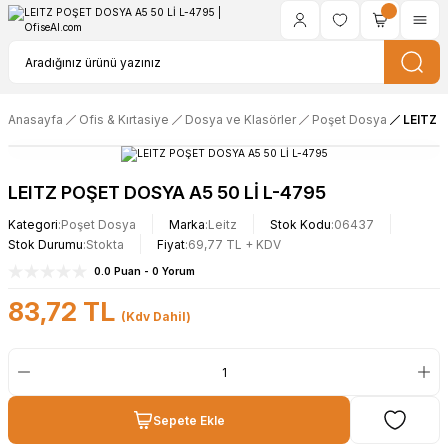
Anasayfa
Ofis & Kırtasiye
Dosya ve Klasörler
Poşet Dosya
LEITZ 
LEITZ POŞET DOSYA A5 50 Lİ L-4795
Kategori
Poşet Dosya
Marka
Leitz
Stok Kodu
06437
Stok Durumu
Stokta
Fiyat
69,77 TL + KDV
0.0 Puan - 0 Yorum
83,72 TL
(Kdv Dahil)
Sepete Ekle